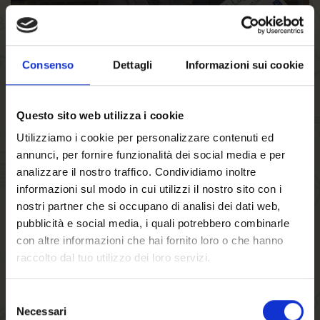
Consenso
Dettagli
Informazioni sui cookie
02/02/2017
La Foresta Natalizia
Questo sito web utilizza i cookie
Utilizziamo i cookie per personalizzare contenuti ed
raccoglie una somma record
annunci, per fornire funzionalità dei social media e per
analizzare il nostro traffico. Condividiamo inoltre
di 102.583,86 euro a favore
informazioni sul modo in cui utilizzi il nostro sito con i
nostri partner che si occupano di analisi dei dati web,
di “L’Alto Adige aiuta”
pubblicità e social media, i quali potrebbero combinarle
con altre informazioni che hai fornito loro o che hanno
leggi di più
raccolto dal tuo utilizzo dei loro servizi.
Selezione
Necessari
del