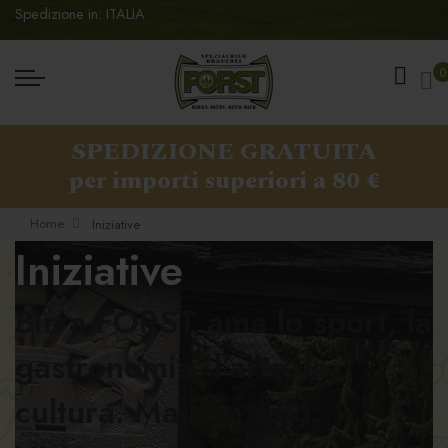
Spedizione in: ITALIA
Ca
0
SPEDIZIONE GRATUITA
per importi superiori a 80 €
Home
Iniziative
Iniziative
Birra FORST ama lo sport, la
gastronomia, l’arte, la
cultura. Ma non solo.