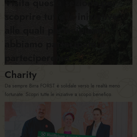
Visita questa sezione per
scoprire tutte le iniziative
alle quali partecipiamo,
abbiamo partecipato o
parteciperemo.
Charity
Da sempre Birra FORST è solidale verso le realtà meno
fortunate. Scopri tutte le iniziative a scopo benefico.