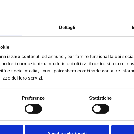
Dettagli
ookie
nalizzare contenuti ed annunci, per fornire funzionalità dei socia
inoltre informazioni sul modo in cui utilizzi il nostro sito con i n
icità e social media, i quali potrebbero combinarle con altre inform
lizzo dei loro servizi.
Benvenuto su forst.it Hai
compiuto 18 anni?
Preferenze
Statistiche
Accetta selezionati