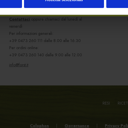
HAI BISOGNO DI AIUTO?
Contattaci
oppure chiamaci dal lunedì al
venerdì
Per informazioni generali:
+39 0473 260 111
dalle 8.00 alle 16.30
Per ordini online:
+39 0473 260 140
dalle 9.00 alle 12.00
info@forst.it
RESI
RICE
Colophon
Governance
Privacy Pol