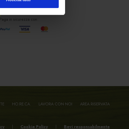
SHOPPING SICURO
Paga in sicurezza con:
TTE
HO.RE.CA.
LAVORA CON NOI
AREA RISERVATA
icy
Cookie Policy
Bevi responsabilmente