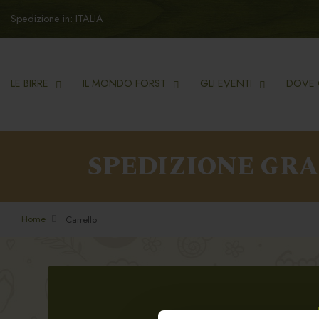
Spedizione in: ITALIA
LE BIRRE
IL MONDO FORST
GLI EVENTI
DOVE 
SPEDIZIONE GR
Home
Carrello