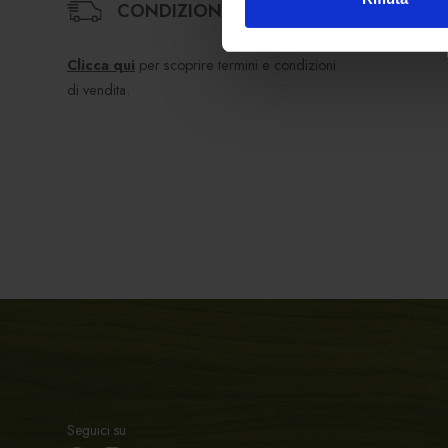
CONDIZIONI DI VENDITA
Clicca qui
per scoprire termini e condizioni
di vendita.
Seguici su