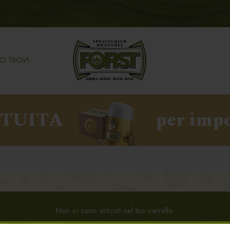
CI TROVI
ATUITA
per impo
Non ci sono articoli nel tuo carrello.
Clicca
qui
per proseguire con gli acquisti.