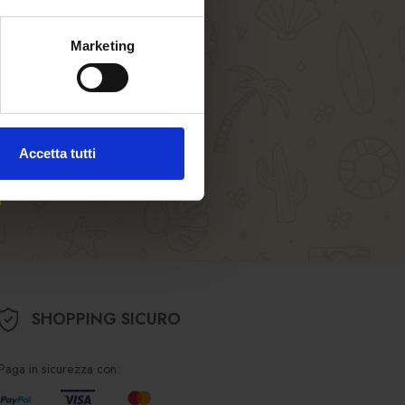
linee guida
ssono
Marketing
Accetta tutti
SHOPPING SICURO
Paga in sicurezza con: