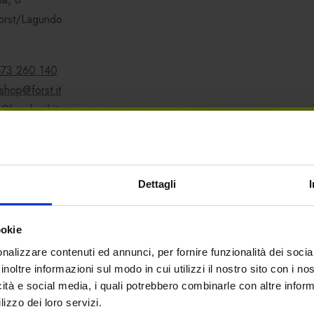
orst/Lagundo
73 260 140
shop@forst.it
t@legalmail.it
T 00100500214
 Camera commercio Bolzano
Nr. 00100500214
Dettagli
stinatario fattura elettronica
: MC6IA5D
ookie
T 27 D 08112 58460 000300214001
nalizzare contenuti ed annunci, per fornire funzionalità dei socia
inoltre informazioni sul modo in cui utilizzi il nostro sito con i n
t
: RZSBIT21001
icità e social media, i quali potrebbero combinarle con altre inform
lizzo dei loro servizi.