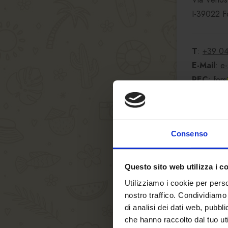
I-39022 F
T
:
+39 04
E-Mail
:
e-
PEC
:
fors
P.IVA
: I
Registro
Consenso
Codice de
Questo sito web utilizza i c
IBAN
: I
Utilizziamo i cookie per perso
nostro traffico. Condividiamo 
BIC/Swif
di analisi dei dati web, pubbl
che hanno raccolto dal tuo uti