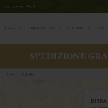
Spedizione in: ITALIA
LE BIRRE
IL MONDO FORST
GLI EVENTI
DOVE 
SPEDIZIONE GR
Home
Colophon
BIRRA
Via Venos