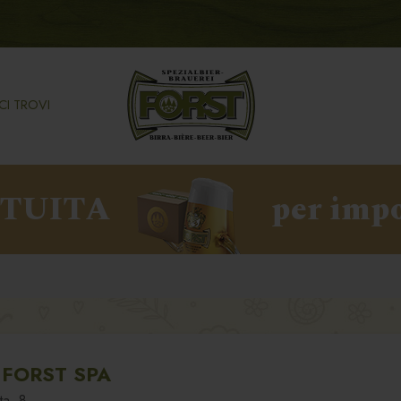
CI TROVI
ATUITA
per impo
 FORST SPA
ta, 8