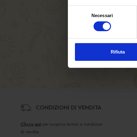
La Birra F
Selezione
del D.Lgs 
Necessari
del
essere for
consenso
Codice Et
Rifiuta
CONDIZIONI DI VENDITA
Clicca qui
per scoprire termini e condizioni
di vendita.