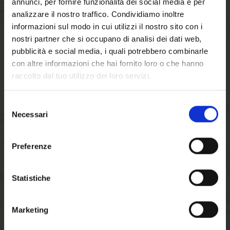
annunci, per fornire funzionalità dei social media e per
Rimani sempre aggiornato
analizzare il nostro traffico. Condividiamo inoltre
informazioni sul modo in cui utilizzi il nostro sito con i
sulle ultime iniziative di
nostri partner che si occupano di analisi dei dati web,
Birra FORST
pubblicità e social media, i quali potrebbero combinarle
con altre informazioni che hai fornito loro o che hanno
raccolto dal tuo utilizzo dei loro servizi.
Selezione
Necessari
del
consenso
Benvenuto su forst.it
Preferenze
Hai compiuto 18 anni?
Statistiche
10/04/2024
Gli atleti della FISI vengono
Marketing
premiati presso Birra FORST