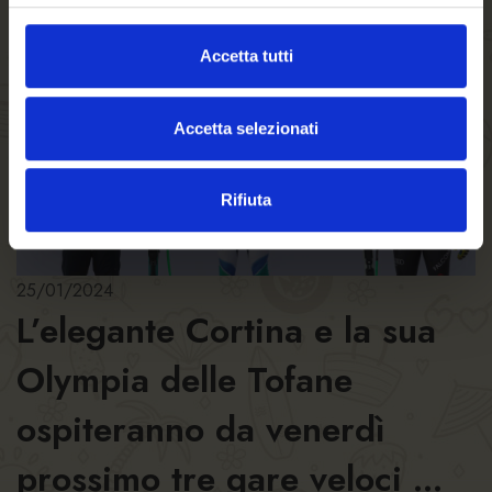
leggi di più
Accetta tutti
Accetta selezionati
Rifiuta
25/01/2024
L’elegante Cortina e la sua
Olympia delle Tofane
ospiteranno da venerdì
prossimo tre gare veloci ...