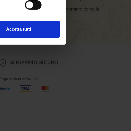
rpo degli Alpini in un momento importante come la
Accetta tutti
SHOPPING SICURO
Paga in sicurezza con: