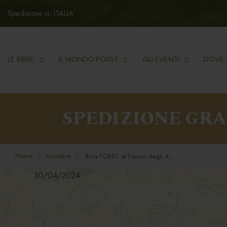
Spedizione in: ITALIA
LE BIRRE
IL MONDO FORST
GLI EVENTI
DOVE 
SPEDIZIONE GR
Home
Iniziative
Birra FORST al fianco degli Alpini per la 95a Adunata Nazionale a Vicenza
30/04/2024
Birra FORST al fian