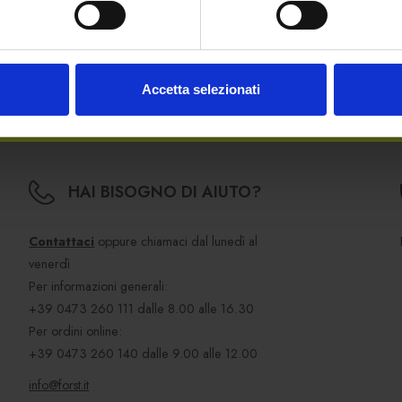
nnstein
di Birra FORST – poter essere al fianco del blasonato co
 tra la nostra azienda e l’Associazione Nazionale Alpini”.
dunatalpini.it/
Accetta selezionati
HAI BISOGNO DI AIUTO?
Contattaci
oppure chiamaci dal lunedì al
venerdì
Per informazioni generali:
+39 0473 260 111
dalle 8.00 alle 16.30
Per ordini online:
+39 0473 260 140
dalle 9.00 alle 12.00
info@forst.it