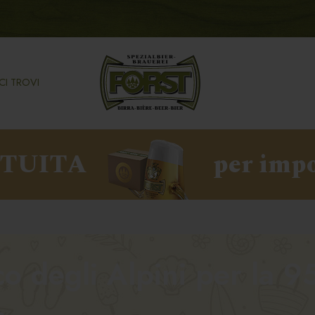
CI TROVI
ATUITA
per impo
co degli Alpini per la 