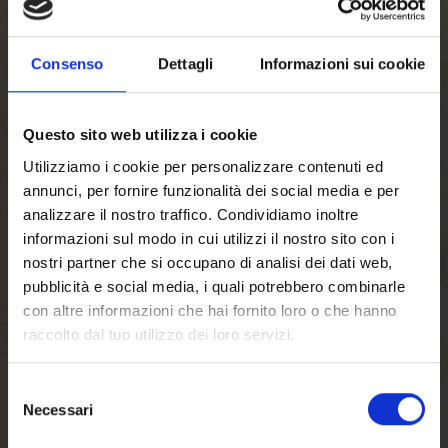
L’unica birra ufficiale della manifestazione sarà
FORST
Kronen
, la
più bevuta
tra le
specialità birrarie
di casa
Consenso
Dettagli
Informazioni sui cookie
FORST, che conserva il pieno
gusto dell’Alto Adige
.
Disponibile con un
cluster in edizione limitata
creato ad
Questo sito web utilizza i cookie
hoc per l’occasione, presenta un packaging che omaggia al
Utilizziamo i cookie per personalizzare contenuti ed
contempo il
territorio altoatesino
e le bellezze custodite
annunci, per fornire funzionalità dei social media e per
dalle
città ospitanti
. Il verde, infatti, è il colore che
analizzare il nostro traffico. Condividiamo inoltre
rappresenta
Birra FORST
e
gli Alpini
, mentre il blu richiama
informazioni sul modo in cui utilizzi il nostro sito con i
la
località marittima
.
nostri partner che si occupano di analisi dei dati web,
pubblicità e social media, i quali potrebbero combinarle
FORST Kronen
sarà distribuita in lattine e bottiglie da 33 cl
con altre informazioni che hai fornito loro o che hanno
presso tutti gli
stand gastronomici
e nella
ristorazione
.
raccolto dal tuo utilizzo dei loro servizi.
Birra FORST è entusiasta di portare avanti questa
partnership
, frutto del
legame comune
verso il
territorio
Selezione
Necessari
montano
e della condivisa
propensione a prodigarsi per
del
consenso
gli altri
, sostenendo importanti
progetti sociali
.