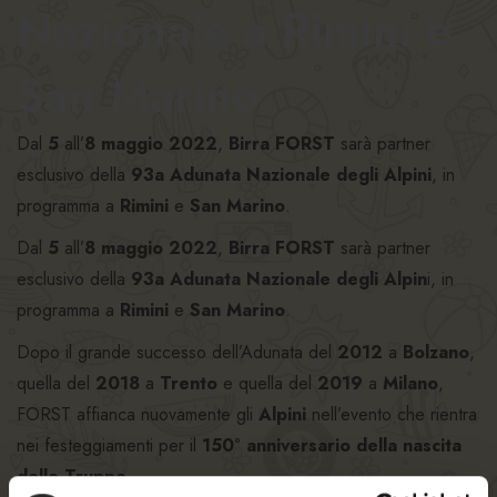
Nazionale a Rimini e
San Marino
Dal
5
all’
8 maggio 2022
,
Birra FORST
sarà partner
esclusivo della
93a Adunata Nazionale degli Alpini
, in
programma a
Rimini
e
San Marino
.
Dal
5
all’
8 maggio 2022
,
Birra FORST
sarà partner
esclusivo della
93
a
Adunata Nazionale degli Alpin
i, in
programma a
Rimini
e
San Marino
.
Dopo il grande successo dell’Adunata del
2012
a
Bolzano
,
quella del
2018
a
Trento
e quella del
2019
a
Milano
,
FORST affianca nuovamente gli
Alpini
nell’evento che rientra
nei festeggiamenti per il
150° anniversario della nascita
delle Truppe
.