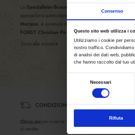
La
Spezialbier-Brauerei
FORST ha prodotto in esclusiv
Consenso
questa birra particolare è avvenuta lo scorso
9 e 10 n
Merano
, è avvenuta la degustazione sotto la guida es
Questo sito web utilizza i c
FORST Christian Pircher
.
Utilizziamo i cookie per perso
Torna alle iniziative
nostro traffico. Condividiamo 
di analisi dei dati web, pubbl
che hanno raccolto dal tuo uti
Selezione
Necessari
del
consenso
CONDIZIONI DI VENDITA
Rifiuta
Clicca qui
per scoprire termini e condizioni
di vendita.