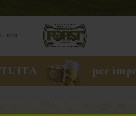
CI TROVI
ATUITA
per impo
ra FORST al WineFestival
a protocooperazione (alleanza) fra birra e vino.