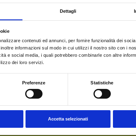
a per il
Merano WineFestival
la Lagrein-Bier“ (Birra al Lagrei
Dettagli
ovembre
. In esclusiva per i giornalisti accreditati, presso il centr
perta da parte dell’Ambasciatore della Birra FORST
Antonio Ces
ookie
nalizzare contenuti ed annunci, per fornire funzionalità dei socia
inoltre informazioni sul modo in cui utilizzi il nostro sito con i n
icità e social media, i quali potrebbero combinarle con altre inform
lizzo dei loro servizi.
Benvenuto su forst.it Hai
compiuto 18 anni?
Preferenze
Statistiche
HAI BISOGNO DI AIUTO?
Accetta selezionati
Contattaci
oppure chiamaci dal lunedì al
venerdì