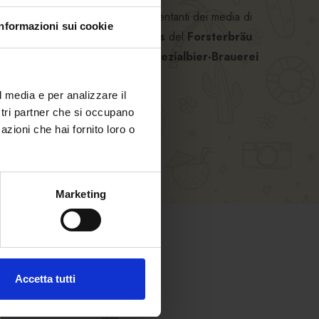
n). La presentazione per i rappresentanti dei media di
Informazioni sui cookie
o accredito stampa nella
Sala Sixtus
del
Forsterbräu
aro
ed il
Mastro birraio
della
Spezialbier-Brauerei
l media e per analizzare il
ostri partner che si occupano
azioni che hai fornito loro o
Marketing
SHOPPING SICURO
Accetta tutti
Paga in sicurezza con: