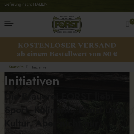
Lieferung nach: ITALIEN
Me
0
KOSTENLOSER VERSAND
ab einem Bestellwert von 80 €
Startseite
Iniziative
Initiativen
Die Brauerei FORST liebt
Sport, Kulinarik, Kunst und
Kultur. Aber nicht nur.