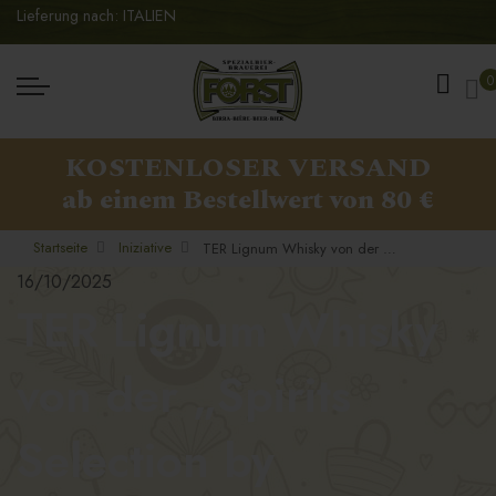
Lieferung nach: ITALIEN
Me
0
KOSTENLOSER VERSAND
ab einem Bestellwert von 80 €
Startseite
Iniziative
TER Lignum Whisky von der „Spirits Selection by Concours Mondial de Bruxelles 2025“ mit Gold ausgezeichnet
16/10/2025
TER Lignum Whisky
von der „Spirits
Selection by