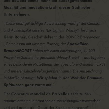
und beweist einmal mehr die außergewöhnliche
Qualität und Innovationskraft dieser Südtiroler
Unternehmen.
„
Diese prestigeträchtige Auszeichnung würdigt die Qualität
und Authentizität unseres TER Lignum Whisky
“, freut sich
Karin Roner
, Geschäftsführerin der RONER Brennereien.
„
Gemeinsam mit unserem Partner, der
Spezialbier-
Brauerei
FORST
haben wir einen einzigartigen, zu 100
Prozent in Südtirol hergestellten Whisky kreiert – das Ergebnis
eines besonderen Malz-Blends der Spezialbier-Brauerei FORST
und unserer jahrzehntelangen Brennkunst. Die Auszeichnung
in Mexiko bestätigt:
Wir spielen in der Welt der Premium-
Spirituosen ganz vorne mit.
“
Der
Concours Mondial de Bruxelles
zählt zu den
renommiertesten internationalen Verkostungswettbewerben
und wird gerne als „Oscar der Spirituosenbranche“