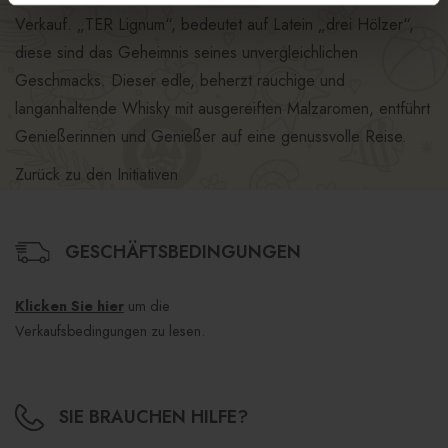
Verkauf. „TER Lignum“, bedeutet auf Latein „drei Hölzer“,
diese sind das Geheimnis seines unvergleichlichen
Geschmacks. Dieser edle, beherzt rauchige und
langanhaltende Whisky mit ausgereiften Malzaromen, entführt
Genießerinnen und Genießer auf eine genussvolle Reise.
Zurück zu den Initiativen
GESCHÄFTSBEDINGUNGEN
Klicken Sie hier
um die
Verkaufsbedingungen zu lesen.
SIE BRAUCHEN HILFE?