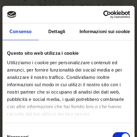
bezeichnet. Die
27. Ausgabe der Spirits Selection
fand
Anfang September 2025 in
Jalisco, Mexiko
, statt und
versammelte 2.598 Spirituosenproben aus 70 Ländern. Eine
Consenso
Dettagli
Informazioni sui cookie
Fachjury aus 140 internationalen Expertinnen und Experten
verkostete und bewertete die Produkte blind – einzig die
Qualität der Spirituose selbst entscheidet über die
Questo sito web utilizza i cookie
Auszeichnung. Eine Goldmedaille bekräftigt den höchsten
Utilizziamo i cookie per personalizzare contenuti ed
Anspruch an Qualität, Herkunft und Authentizität. In einer
annunci, per fornire funzionalità dei social media e per
besonders stark besetzten Kategorie konnte der TER Lignum
analizzare il nostro traffico. Condividiamo inoltre
Whisky mit seinem
kraftvollen Charakter, seinen edlen
informazioni sul modo in cui utilizzi il nostro sito con i
Malzaromen und seiner ausgewogenen Rauchigkeit
nostri partner che si occupano di analisi dei dati web,
pubblicità e social media, i quali potrebbero combinarle
überzeugen.
con altre informazioni che hai fornito loro o che hanno
„
TER Lignum ist sowohl konzeptionell als auch durch sein
raccolto dal tuo utilizzo dei loro servizi.
markantes Packaging in sich schlüssig und dabei sich zu
etablieren. Dass nun auch diese wunderbare Auszeichnung für
Selezione
Necessari