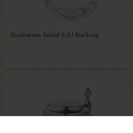
Domherren Seidel 0,5 l Bierkrug