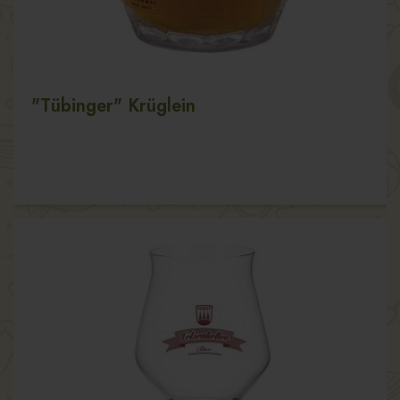
"Tübinger" Krüglein