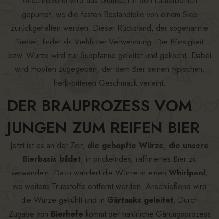
Anschließend wird das Gemisch in den Läuterbottich
gepumpt, wo die festen Bestandteile von einem Sieb
zurückgehalten werden. Dieser Rückstand, der sogenannte
Treber, findet als Viehfutter Verwendung. Die Flüssigkeit
bzw. Würze wird zur Sudpfanne geleitet und gekocht. Dabei
wird Hopfen zugegeben, der dem Bier seinen typischen,
herb-bitteren Geschmack verleiht.
DER BRAUPROZESS VOM
JUNGEN ZUM REIFEN BIER
Jetzt ist es an der Zeit,
die gehopfte Würze
,
die unsere
Bierbasis bildet
, in prickelndes, raffiniertes Bier zu
verwandeln. Dazu wandert die Würze in einen
Whirlpool
,
wo weitere Trübstoffe entfernt werden. Anschließend wird
die Würze gekühlt und in
Gärtanks geleitet
. Durch
Zugabe von
Bierhefe
kommt der natürliche Gärungsprozess