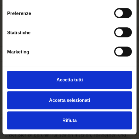
Willkommen auf
consenso
forst.it. Sind Sie
Preferenze
volljährig?
Statistiche
Marketing
Accetta tutti
Accetta selezionati
Rifiuta
DIE GEHEIMNISSE DES GUTEN GESCHMACKS
Unser Bier ist berühmt für seinen frischen, feinherben und