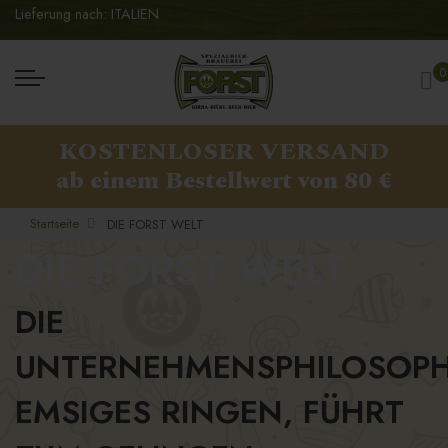
Lieferung nach: ITALIEN
Me
0
KOSTENLOSER VERSAND
ab einem Bestellwert von 80 €
Startseite
DIE FORST WELT
DIE FORST WELT
DIE
UNTERNEHMENSPHILOSOPH
EMSIGES RINGEN, FÜHRT