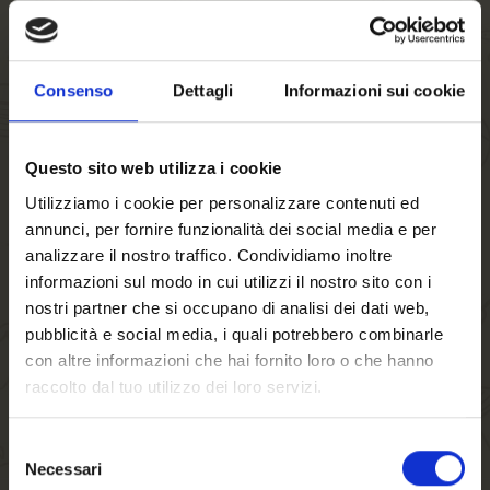
in Gang. Die in der Würze enthaltenen Zuckerstoffe werden
dabei in
Alkohol
und
Kohlensäure umgewandelt
. Nach
rund einer Woche ist die Hauptgärung bei kontrollierter
Consenso
Dettagli
Informazioni sui cookie
Temperatur beendet. Das Ergebnis nennt sich Jungbier. Um
sein Aroma voll zur Geltung bringen zu können, muss dieses
Questo sito web utilizza i cookie
„
junge Bier
“ aber noch weiterreifen.
Utilizziamo i cookie per personalizzare contenuti ed
Die erforderliche mehrwöchige Reifezeit
findet in
annunci, per fornire funzionalità dei social media e per
Lagerkellern bei
tiefen Temperaturen
(< 0° C) und unter
analizzare il nostro traffico. Condividiamo inoltre
der kundigen Aufsicht unserer Braumeister statt. Dabei
informazioni sul modo in cui utilizzi il nostro sito con i
verschwinden die unreifen Noten des Jungbieres auf
nostri partner che si occupano di analisi dei dati web,
natürliche Weise ganz von allein. Ist das Bier
reif
, wird es
pubblicità e social media, i quali potrebbero combinarle
con altre informazioni che hai fornito loro o che hanno
filtriert und gelangt schließlich zur Abfüllung.
raccolto dal tuo utilizzo dei loro servizi.
Das Ergebnis: ein frisches, kristallklares und vollmundiges
FORST Bier!
Selezione
Necessari
del