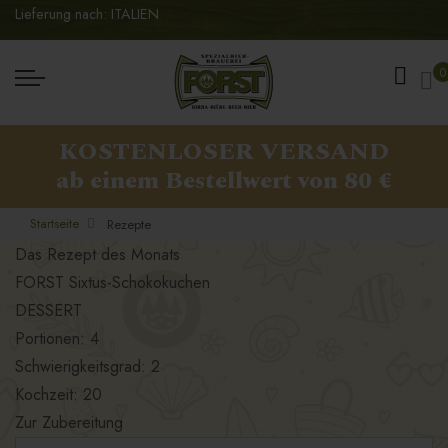
Lieferung nach: ITALIEN
Me
0
KOSTENLOSER VERSAND
ab einem Bestellwert von 80 €
Startseite
Rezepte
Das Rezept des Monats
FORST Sixtus-Schokokuchen
DESSERT
Portionen: 4
Schwierigkeitsgrad: 2
Kochzeit: 20
Zur Zubereitung