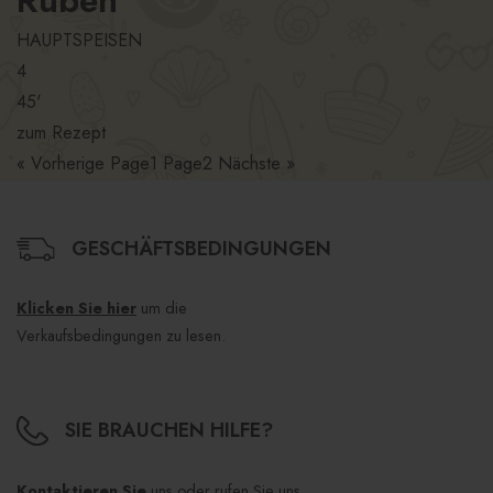
HAUPTSPEISEN
4
45'
zum Rezept
« Vorherige
Page
1
Page
2
Nächste »
GESCHÄFTSBEDINGUNGEN
Klicken Sie hier
um die
Verkaufsbedingungen zu lesen.
SIE BRAUCHEN HILFE?
Kontaktieren Sie
uns oder rufen Sie uns