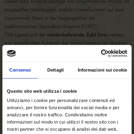
Dieser edle, beherzt rauchige und langanhaltende Whisky mit
ausgereiften Malzaromen, entführt GenießerInnen auf eine
inspirierende Reise in die Vergangenheit der
traditionsreichen Spezialbier-Brauerei FORST.
TER Lignum und die
wiederkehrende Zahl Drei
werden
zum symbolvollen Ausdruck der Wertschätzung von Brauherr
Ing. Luis Fuchs, der gemeinsam mit seiner Gattin Margarethe
Fuchs ab dem Jahre 1933 in dritter Generation die Geschicke
der Spezialbier-Brauerei FORST führte. „In fünfter
Consenso
Dettagli
Informazioni sui cookie
Generation reift ein neues Zeugnis unentwegter
Schaffenskraft heran, mit dem Willen an Traditionen
Questo sito web utilizza i cookie
festzuhalten, ohne das Feuer erlischen zu lassen und die
Utilizziamo i cookie per personalizzare contenuti ed
Glut mit ihrer Wärme, aller Passion und Leidenschaftlichkeit
annunci, per fornire funzionalità dei social media e per
weiterzugeben – TER Lignum „FORST Bier-Whisky“ als
analizzare il nostro traffico. Condividiamo inoltre
Hommage an Großvater, Brauherr Ing. Luis Fuchs“, so
informazioni sul modo in cui utilizzi il nostro sito con i
Cellina von Mannstein
, der Spezialbier-Brauerei FORST.
nostri partner che si occupano di analisi dei dati web,