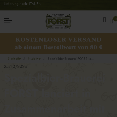
Lieferung nach: ITALIEN
Me
0
KOSTENLOSER VERSAND
ab einem Bestellwert von 80 €
Startseite
Iniziative
Spezialbier-Brauerei FORST lanciert in Zusammenarbeit mit RONER Brennereien Produktneuheit für 2023
25/10/2023
Spezialbier-Brauerei
FORST lanciert in
Zusammenarbeit mit