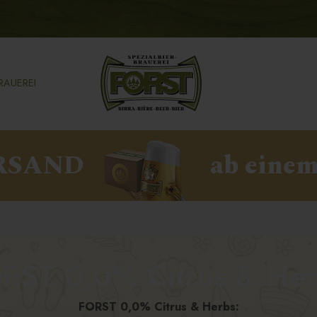
RAUEREI
RSAND
ab einem
ORST 0,0% Citrus & He
FORST 0,0% Citrus & Herbs: