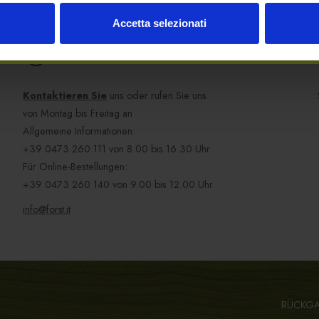
Accetta selezionati
SIE BRAUCHEN HILFE?
Kontaktieren Sie
uns oder rufen Sie uns
von Montag bis Freitag an
Allgemeine Informationen:
+39 0473 260 111
von 8.00 bis 16.30 Uhr
Für Online-Bestellungen:
+39 0473 260 140
von 9.00 bis 12.00 Uhr
info@forst.it
RÜCKG