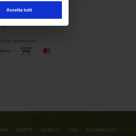
Accetta tutti
SICHERES EINKAUFEN
Sicher bezahlen mit:
ABEN
REZEPTE
HO.RE.CA.
JOBS
KUNDENLOGIN