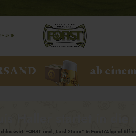
RAUEREI
RSAND
ab einem
is Haller startet in die
chlosswirt FORST und „Luisl Stube“ in Forst/Algund öffn