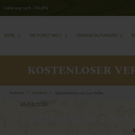
Lieferung nach: ITALIEN
BIERE
DIE FORST WELT
VERANSTALTUNGEN
B
KOSTENLOSER VE
Startseite
Iniziative
Spitzenküche von Luis Haller startet in die neue Saison
26/03/2026
Spitzenküche von Lu
S