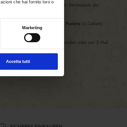
azioni che hai fornito loro o
samt sieben Hauben für die beiden Restaurants der
r
Falstaff Restaurant Guide 95 Punkte
(4 Gabeln)
Marketing
s „
Restaurant des Jahres
“ aus.
+39 0473 260350
kontaktiert werden oder per E-Mail
Accetta tutti
SICHERES EINKAUFEN