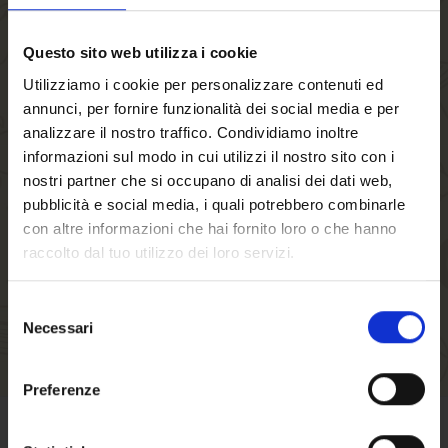
Das einzige offizielle Bier der Veranstaltung wird FORST
Kronen sein, die beliebteste der FORST Bierspezialitäten,
Questo sito web utilizza i cookie
die den vollen Geschmack Südtirols bewahrt.
Utilizziamo i cookie per personalizzare contenuti ed
Für diesen speziellen Anlass wurde ein Cluster in limitierter
annunci, per fornire funzionalità dei social media e per
Auflage kreiert, welcher durch die grüne Farbe die Brauerei
analizzare il nostro traffico. Condividiamo inoltre
FORST und die Alpini versinnbildlicht und mit dem
informazioni sul modo in cui utilizzi il nostro sito con i
nostri partner che si occupano di analisi dei dati web,
Austragungsort, dargestellt durch die blaue Farbe, verbindet.
pubblicità e social media, i quali potrebbero combinarle
In dieser speziellen Aufmachung wird das FORST Kronen in
con altre informazioni che hai fornito loro o che hanno
33-cl-Dosen und Mehrwegflaschen an alle Gastrostände und
raccolto dal tuo utilizzo dei loro servizi.
Restaurants verteilt.
Selezione
Das offizielle Programm ist hier aufrufbar:
Necessari
del
https://www.adunatalpini.it/il-programma/
.
Willkommen auf
consenso
Zurück zu den Initiativen
forst.it. Sind Sie
Preferenze
volljährig?