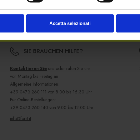
en Beitrag bedanken. Die Unterstützung jedes Einzelnen war von 
Accetta selezionati
SIE BRAUCHEN HILFE?
Kontaktieren Sie
uns oder rufen Sie uns
von Montag bis Freitag an
Allgemeine Informationen:
+39 0473 260 111
von 8.00 bis 16.30 Uhr
Für Online-Bestellungen:
+39 0473 260 140
von 9.00 bis 12.00 Uhr
info@forst.it