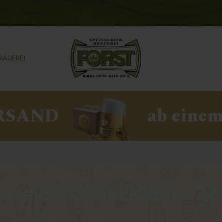
RAUEREI
RSAND
ab einem
rreicht Scheck über 1