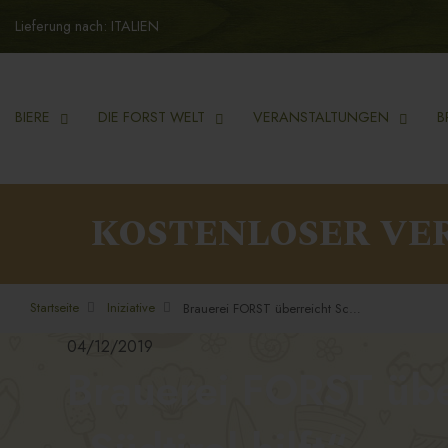
Lieferung nach: ITALIEN
BIERE
DIE FORST WELT
VERANSTALTUNGEN
B
KOSTENLOSER VE
Startseite
Iniziative
Brauerei FORST überreicht Scheck über 167.000 Euro an „Südtirol hilft“.
04/12/2019
Brauerei FORST übe