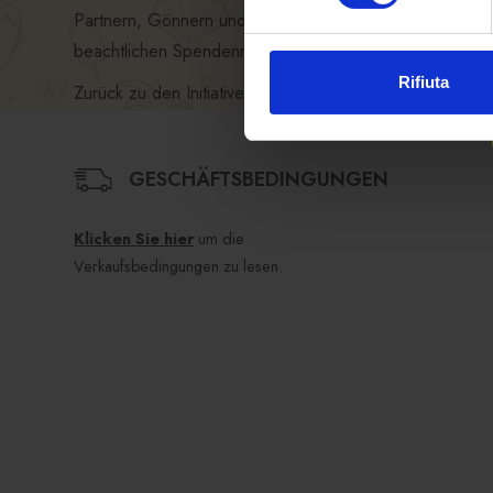
Partnern, Gönnern und Preisstifter für ihren geleistet
beachtlichen Spendenrekord erzielen.“
Rifiuta
Zurück zu den Initiativen
GESCHÄFTSBEDINGUNGEN
Klicken Sie hier
um die
Verkaufsbedingungen zu lesen.