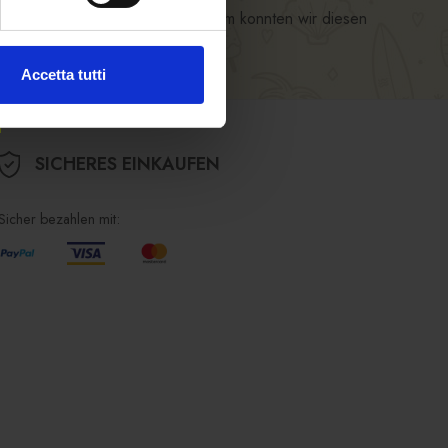
großer Bedeutung und nur gemeinsam konnten wir diesen
Accetta tutti
SICHERES EINKAUFEN
Sicher bezahlen mit: