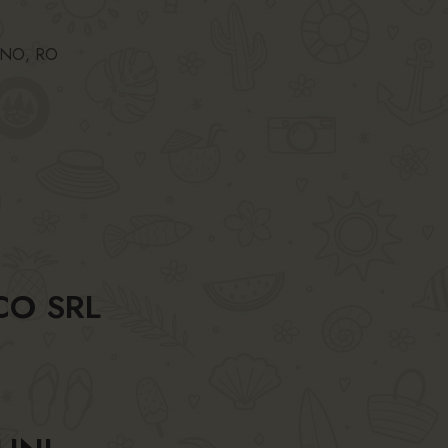
ANO, RO
CO SRL