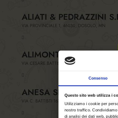
ALIATI & PEDRAZZINI S.
VIA PROVINCIALE 1, 46030, DOSOLO, MN
ALIMONT SRL
VIA CESARE BATTISTI 35, 59100, PRATO, PO
Consenso
ANESA SRL
Questo sito web utilizza i c
VIA C. BATTISTI 163, 24025, GAZZANIGA, BG
Utilizziamo i cookie per perso
nostro traffico. Condividiamo 
di analisi dei dati web, pubbl