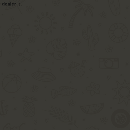
t
dealer
is.