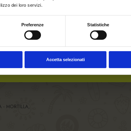
Welcome to our website.
lizzo dei loro servizi.
 SRL
Are you of legal drinking
Preferenze
Statistiche
age?
PPE
Accetta selezionati
A - MORTILLA,