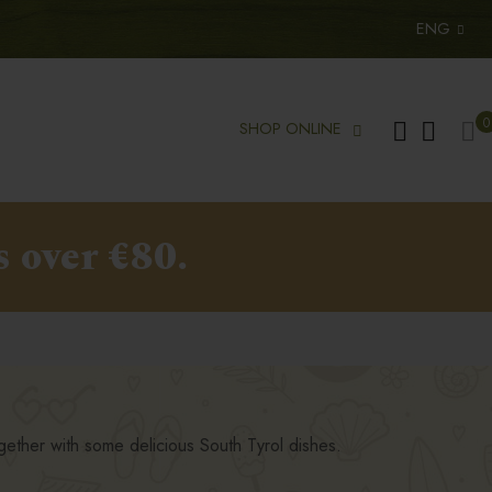
ENG
My
0
SHOP ONLINE
s over €80.
gether with some delicious South Tyrol dishes.