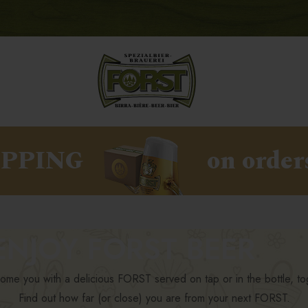
IPPING
on order
NJOY FORST BEER
come you with a delicious FORST served on tap or in the bottle, to
Find out how far (or close) you are from your next FORST.