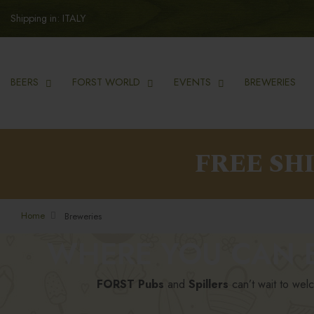
Shipping in: ITALY
BEERS
FORST WORLD
EVENTS
BREWERIES
FREE SH
Home
Breweries
WHERE YOU CAN E
FORST Pubs
and
Spillers
can’t wait to wel