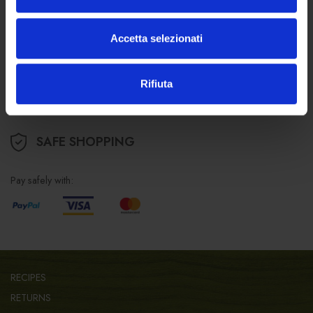
For general information:
+39 0473 260 111
from 8.00 to 16.30
Accetta selezionati
For online orders:
+39 0473 260 140
from 9.00 to 12.00
info@forst.it
Rifiuta
SAFE SHOPPING
Pay safely with:
RECIPES
RETURNS