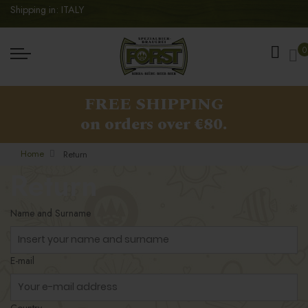
Shipping in: ITALY
My
0
FREE SHIPPING
on orders over €80.
Home
Return
Return
Name and Surname
E-mail
Country