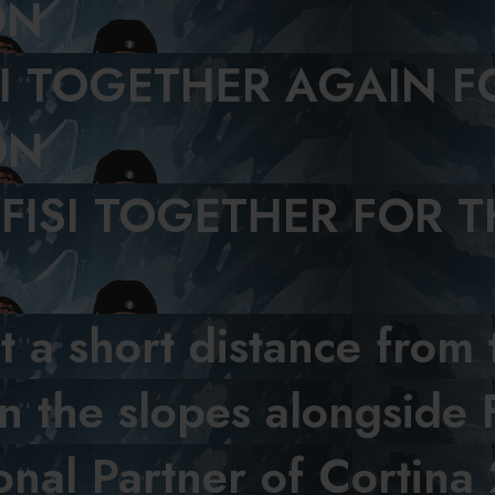
ON
SI TOGETHER AGAIN F
ON
 FISI TOGETHER FOR 
st a short distance fro
 the slopes alongside F
nal Partner of Cortina