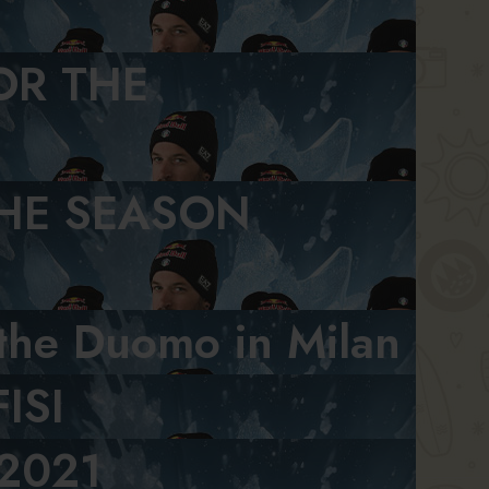
OR THE
THE SEASON
m the Duomo in Milan
ISI
 2021