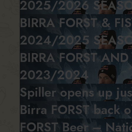
2025/2026 SEAS
BIRRA FORST & FI
2024/2025 SEAS
BIRRA FORST AND
2023/2024
Spiller opens up ju
Birra FORST back on
FORST Beer – Natio