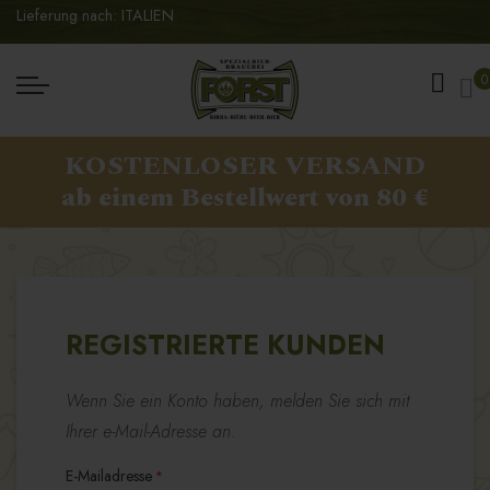
Lieferung nach: ITALIEN
Me
0
KOSTENLOSER VERSAND
ab einem Bestellwert von 80 €
REGISTRIERTE KUNDEN
Wenn Sie ein Konto haben, melden Sie sich mit
Ihrer e-Mail-Adresse an.
E-Mailadresse