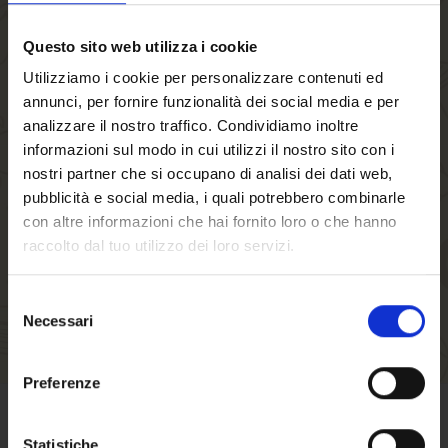
Wenn Sie in unserem Shop ein Benutzerkonto
Questo sito web utilizza i cookie
einrichten, werden Sie schneller durch den
Utilizziamo i cookie per personalizzare contenuti ed
Bestellvorgang geführt, können mehrere
annunci, per fornire funzionalità dei social media e per
Versandadressen speichern sowie Ihre
analizzare il nostro traffico. Condividiamo inoltre
informazioni sul modo in cui utilizzi il nostro sito con i
Bestellungen in Ihrem Benutzerkonto einsehen
nostri partner che si occupano di analisi dei dati web,
bzw. verfolgen und vieles mehr.
pubblicità e social media, i quali potrebbero combinarle
con altre informazioni che hai fornito loro o che hanno
EIN KONTO ERSTELLEN
raccolto dal tuo utilizzo dei loro servizi.
Selezione
Necessari
del
Willkommen auf
consenso
forst.it. Sind Sie
Preferenze
volljährig?
GESCHÄFTSBEDINGUNGEN
Statistiche