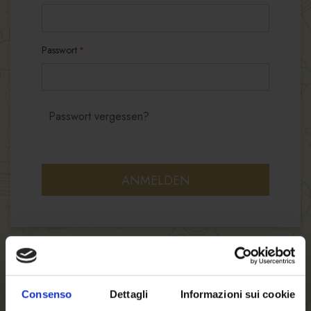
Passwort
Passwort vergessen?
ANMELDEN
Consenso
Dettagli
Informazioni sui cookie
NEUE KUNDEN