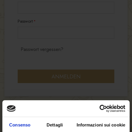
Passwort
Passwort vergessen?
ANMELDEN
Consenso
Dettagli
Informazioni sui cookie
NEUE KUNDEN