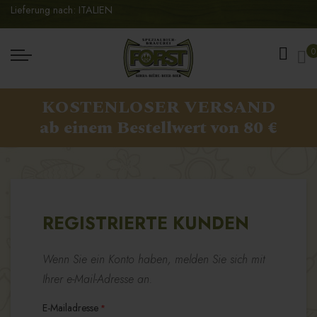
Lieferung nach: ITALIEN
Me
0
KOSTENLOSER VERSAND
ab einem Bestellwert von 80 €
REGISTRIERTE KUNDEN
Wenn Sie ein Konto haben, melden Sie sich mit
Ihrer e-Mail-Adresse an.
E-Mailadresse