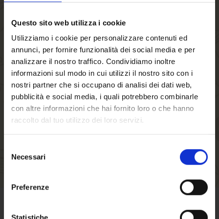
Wenn Sie in unserem Shop ein Benutzerkonto
Questo sito web utilizza i cookie
einrichten, werden Sie schneller durch den
Utilizziamo i cookie per personalizzare contenuti ed
Bestellvorgang geführt, können mehrere
annunci, per fornire funzionalità dei social media e per
Versandadressen speichern sowie Ihre
analizzare il nostro traffico. Condividiamo inoltre
informazioni sul modo in cui utilizzi il nostro sito con i
Bestellungen in Ihrem Benutzerkonto einsehen
nostri partner che si occupano di analisi dei dati web,
bzw. verfolgen und vieles mehr.
pubblicità e social media, i quali potrebbero combinarle
con altre informazioni che hai fornito loro o che hanno
EIN KONTO ERSTELLEN
raccolto dal tuo utilizzo dei loro servizi.
Selezione
Necessari
del
Willkommen auf
consenso
forst.it. Sind Sie
Preferenze
volljährig?
GESCHÄFTSBEDINGUNGEN
Statistiche