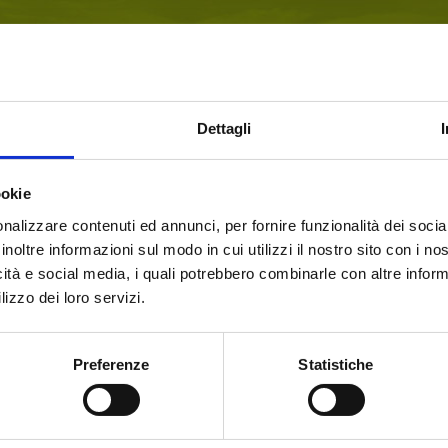
through the checko
addresses, view a
Dettagli
ookie
nalizzare contenuti ed annunci, per fornire funzionalità dei socia
inoltre informazioni sul modo in cui utilizzi il nostro sito con i n
icità e social media, i quali potrebbero combinarle con altre inform
Welcome to our website.
lizzo dei loro servizi.
SIGN IN
Are you of legal drinking
Preferenze
Statistiche
age?