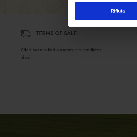
Rifiuta
TERMS OF SALE
Click here
to find out terms and conditions
of sale