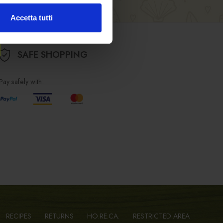
Accetta tutti
SAFE SHOPPING
Pay safely with:
RECIPES
RETURNS
HO.RE.CA.
RESTRICTED AREA