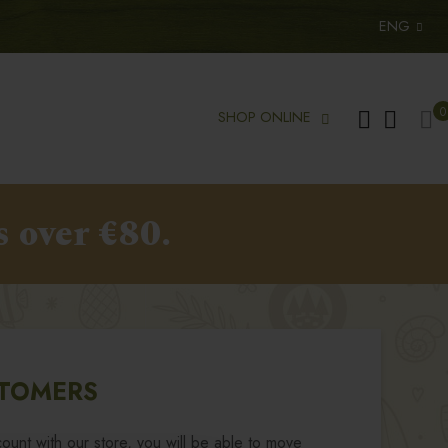
ENG
My
0
SHOP ONLINE
s over €80.
TOMERS
ount with our store, you will be able to move