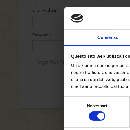
Email Address
Password
Consenso
Questo sito web utilizza i c
Forgot Your Password?
Utilizziamo i cookie per perso
nostro traffico. Condividiamo 
di analisi dei dati web, pubbl
che hanno raccolto dal tuo uti
Selezione
Necessari
del
consenso