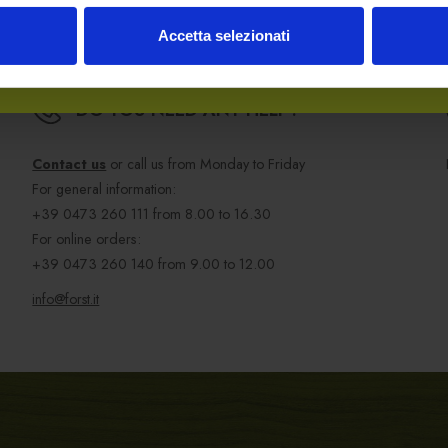
Accetta selezionati
DO YOU NEED ANY HELP?
Contact us
or call us from Monday to Friday
For general information:
+39 0473 260 111
from 8.00 to 16.30
For online orders:
+39 0473 260 140
from 9.00 to 12.00
info@forst.it