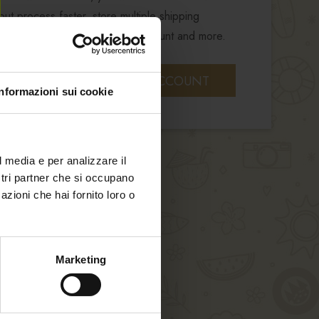
ut process faster, store multiple shipping
nd track your orders in your account and more.
CREATE AN ACCOUNT
Informazioni sui cookie
l media e per analizzare il
ostri partner che si occupano
azioni che hai fornito loro o
Marketing