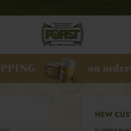
IPPING
on order
NEW CUS
dress.
By creating an acc