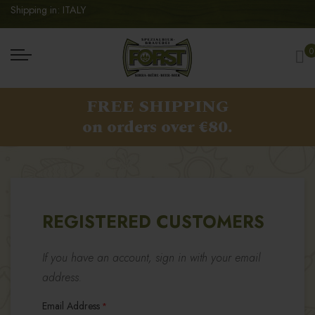
Shipping in: ITALY
My
0
FREE SHIPPING
on orders over €80.
REGISTERED CUSTOMERS
If you have an account, sign in with your email
address.
Email Address