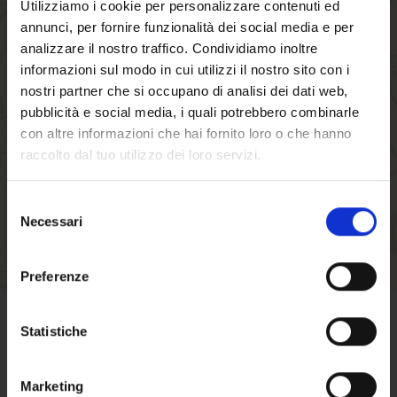
Utilizziamo i cookie per personalizzare contenuti ed
annunci, per fornire funzionalità dei social media e per
By creating an account with our store, you will
analizzare il nostro traffico. Condividiamo inoltre
be able to move through the checkout process
informazioni sul modo in cui utilizzi il nostro sito con i
faster, store multiple shipping addresses, view
nostri partner che si occupano di analisi dei dati web,
and track your orders in your account and more.
pubblicità e social media, i quali potrebbero combinarle
con altre informazioni che hai fornito loro o che hanno
raccolto dal tuo utilizzo dei loro servizi.
CREATE AN ACCOUNT
Selezione
Necessari
del
Welcome to our
consenso
website. Are you of
Preferenze
legal drinking age?
Statistiche
TERMS OF SALE
Marketing
Click here
to find out terms and conditions