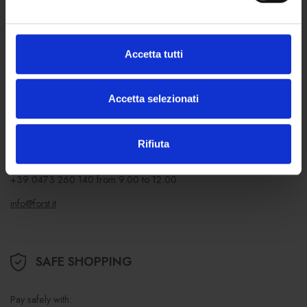
of sale
Accetta tutti
DO YOU NEED ANY HELP?
Accetta selezionati
Contact us
or call us from Monday to Friday
For general information:
Rifiuta
+39 0473 260 111
from 8.00 to 16.30
For online orders:
+39 0473 260 140
from 9.00 to 12.00
info@forst.it
SAFE SHOPPING
Pay safely with: