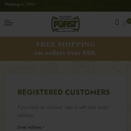
Shipping in: ITALY
My
0
FREE SHIPPING
on orders over €80.
REGISTERED CUSTOMERS
If you have an account, sign in with your email
address.
Email Address