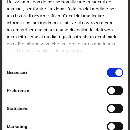
Utilizziamo i cookie per personalizzare contenuti ed
annunci, per fornire funzionalità dei social media e per
By creating an account with our store, you will
analizzare il nostro traffico. Condividiamo inoltre
be able to move through the checkout process
informazioni sul modo in cui utilizzi il nostro sito con i
faster, store multiple shipping addresses, view
nostri partner che si occupano di analisi dei dati web,
and track your orders in your account and more.
pubblicità e social media, i quali potrebbero combinarle
con altre informazioni che hai fornito loro o che hanno
raccolto dal tuo utilizzo dei loro servizi.
CREATE AN ACCOUNT
Selezione
Necessari
del
Welcome to our
consenso
website. Are you of
Preferenze
legal drinking age?
Statistiche
TERMS OF SALE
Marketing
Click here
to find out terms and conditions