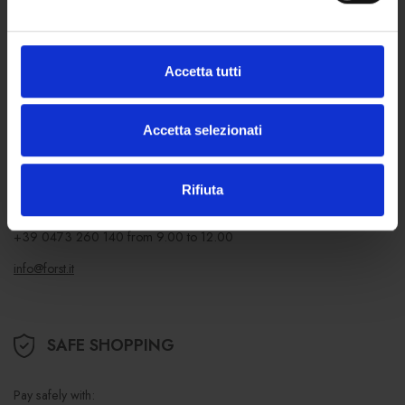
of sale
Accetta tutti
DO YOU NEED ANY HELP?
Accetta selezionati
Contact us
or call us from Monday to Friday
For general information:
Rifiuta
+39 0473 260 111
from 8.00 to 16.30
For online orders:
+39 0473 260 140
from 9.00 to 12.00
info@forst.it
SAFE SHOPPING
Pay safely with: