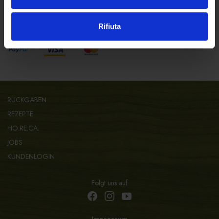
SICHERES EINKAUFEN
Rifiuta
Sicher bezahlen mit:
RÜCKGABEN
REZEPTE
HO.RE.CA.
JOBS
KUNDENLOGIN
Folgt uns auf