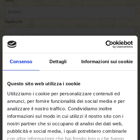
Nachricht
Consenso
Dettagli
Informazioni sui cookie
Questo sito web utilizza i cookie
Ich erkläre, dass ich die Datenschutzbestimmungen gemäß Artikel 13
GDPR 679/16 gelesen und akzeptiert habe.
Utilizziamo i cookie per personalizzare contenuti ed
annunci, per fornire funzionalità dei social media e per
*
hierbei handelt es sich um ein pflichtfeld
analizzare il nostro traffico. Condividiamo inoltre
Anfrage senden
informazioni sul modo in cui utilizzi il nostro sito con i
nostri partner che si occupano di analisi dei dati web,
pubblicità e social media, i quali potrebbero combinarle
GESCHÄFTSBEDINGUNGEN
con altre informazioni che hai fornito loro o che hanno