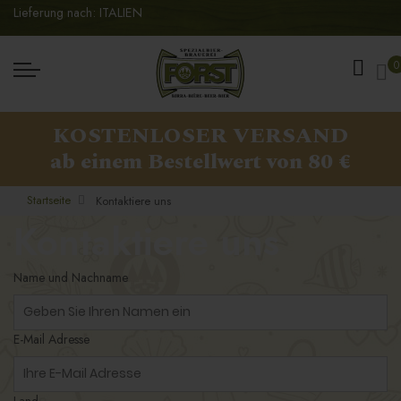
Lieferung nach: ITALIEN
Me
0
KOSTENLOSER VERSAND
ab einem Bestellwert von 80 €
Startseite
Kontaktiere uns
Kontaktiere uns
Name und Nachname
E-Mail Adresse
Land