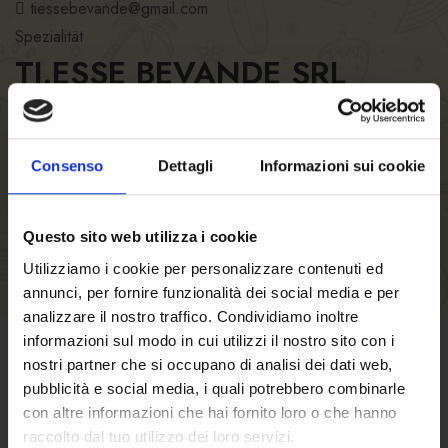
tiessebevande@gmail.com
Spezialität
TI.ESSE BEVANDE SRL
Öffnungszeiten des FORST Lokales
Küchenzeiten
Anzahl der Sitze
Consenso
Dettagli
Informazioni sui cookie
Questo sito web utilizza i cookie
Utilizziamo i cookie per personalizzare contenuti ed
annunci, per fornire funzionalità dei social media e per
analizzare il nostro traffico. Condividiamo inoltre
informazioni sul modo in cui utilizzi il nostro sito con i
nostri partner che si occupano di analisi dei dati web,
GESCHÄFTSBEDINGUNGEN
pubblicità e social media, i quali potrebbero combinarle
con altre informazioni che hai fornito loro o che hanno
Klicken Sie hier
um die
raccolto dal tuo utilizzo dei loro servizi.