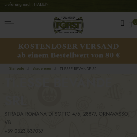
Lieferung nach: ITALIEN
Me
0
KOSTENLOSER VERSAND
ab einem Bestellwert von 80 €
Startseite
Brauereien
TI.ESSE BEVANDE SRL
TI.ESSE BEVANDE
SRL
STRADA ROMANA DI SOTTO 4/6, 28877, ORNAVASSO,
VB
+39 0323 837037