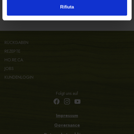
Sicher bezahlen mit:
Rifiuta
RÜCKGABEN
REZEPTE
HO.RE.CA.
JOBS
KUNDENLOGIN
Folgt uns auf
Impressum
Governance