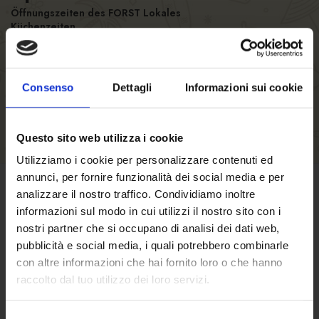
Öffnungszeiten des FORST Lokales
Küchenzeiten
Anzahl der Sitze
Consenso
Dettagli
Informazioni sui cookie
Questo sito web utilizza i cookie
Utilizziamo i cookie per personalizzare contenuti ed
annunci, per fornire funzionalità dei social media e per
analizzare il nostro traffico. Condividiamo inoltre
GESCHÄFTSBEDINGUNGEN
informazioni sul modo in cui utilizzi il nostro sito con i
nostri partner che si occupano di analisi dei dati web,
Klicken Sie hier
um die
pubblicità e social media, i quali potrebbero combinarle
con altre informazioni che hai fornito loro o che hanno
Verkaufsbedingungen zu lesen.
raccolto dal tuo utilizzo dei loro servizi.
Selezione