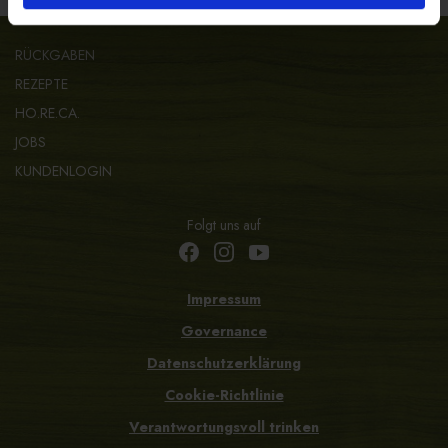
RÜCKGABEN
REZEPTE
HO.RE.CA.
JOBS
KUNDENLOGIN
Folgt uns auf
Impressum
Governance
Datenschutzerklärung
Cookie-Richtlinie
Verantwortungsvoll trinken