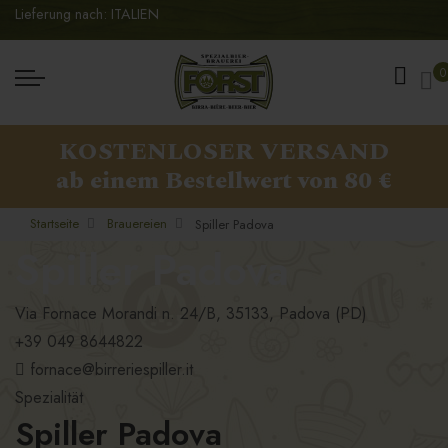
Lieferung nach: ITALIEN
Me
0
KOSTENLOSER VERSAND
ab einem Bestellwert von 80 €
Startseite
Brauereien
Spiller Padova
Spiller Padova
Via Fornace Morandi n. 24/B, 35133, Padova (PD)
+39 049 8644822
fornace@birreriespiller.it
Spezialität
Spiller Padova