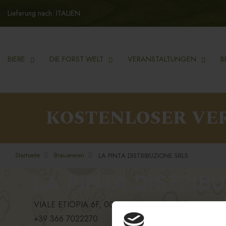
Lieferung nach: ITALIEN
BIERE
DIE FORST WELT
VERANSTALTUNGEN
B
KOSTENLOSER VE
Startseite
Brauereien
LA PINTA DISTRIBUZIONE SRLS
LA PINTA DISTRIB
VIALE ETIOPIA 6F, 00199, ROMA, RM
+39 366 7022270