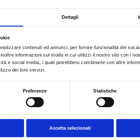
Dettagli
E SRLS
ookie
nalizzare contenuti ed annunci, per fornire funzionalità dei socia
inoltre informazioni sul modo in cui utilizzi il nostro sito con i n
icità e social media, i quali potrebbero combinarle con altre inform
lizzo dei loro servizi.
Willkommen auf forst.it.
Sind Sie volljährig?
Preferenze
Statistiche
SIE BRAUCHEN HILFE?
Accetta selezionati
Kontaktieren Sie
uns oder rufen Sie uns