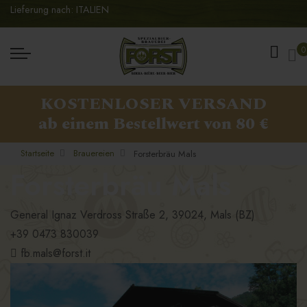
Lieferung nach: ITALIEN
Me
0
KOSTENLOSER VERSAND
ab einem Bestellwert von 80 €
Startseite
Brauereien
Forsterbräu Mals
Forsterbräu Mals
General Ignaz Verdross Straße 2, 39024, Mals (BZ)
+39 0473 830039
fb.mals@forst.it