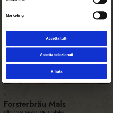
Marketing
Accetta tutti
Accetta selezionati
Rifiuta
Forsterbräu Mals
Öffnungszeiten des FORST Lokales