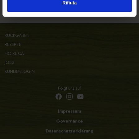
Rifiuta
RÜCKGABEN
REZEPTE
HO.RE.CA.
JOBS
KUNDENLOGIN
Folgt uns auf
Impressum
Governance
Datenschutzerklärung