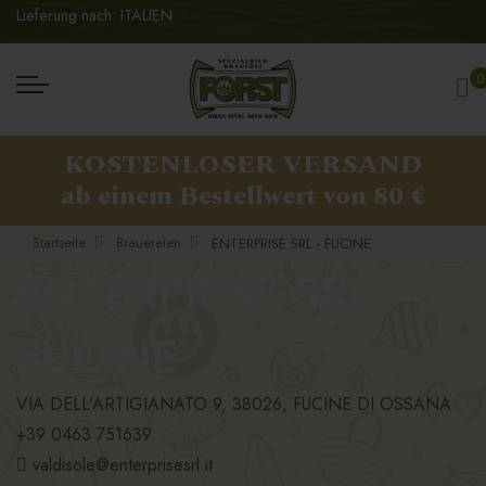
Lieferung nach: ITALIEN
Me
0
KOSTENLOSER VERSAND
ab einem Bestellwert von 80 €
Startseite
Brauereien
ENTERPRISE SRL - FUCINE
ENTERPRISE SRL –
FUCINE
VIA DELL'ARTIGIANATO 9, 38026, FUCINE DI OSSANA
+39 0463 751639
valdisole@enterprisesrl.it