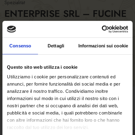
Spezialität
ENTERPRISE SRL – FUCINE
Öffnungszeiten des FORST Lokales
Küchenzeiten
Anzahl der Sitze
Consenso
Dettagli
Informazioni sui cookie
Questo sito web utilizza i cookie
Utilizziamo i cookie per personalizzare contenuti ed
annunci, per fornire funzionalità dei social media e per
analizzare il nostro traffico. Condividiamo inoltre
informazioni sul modo in cui utilizzi il nostro sito con i
GESCHÄFTSBEDINGUNGEN
nostri partner che si occupano di analisi dei dati web,
pubblicità e social media, i quali potrebbero combinarle
con altre informazioni che hai fornito loro o che hanno
Klicken Sie hier
um die
raccolto dal tuo utilizzo dei loro servizi.
Verkaufsbedingungen zu lesen.