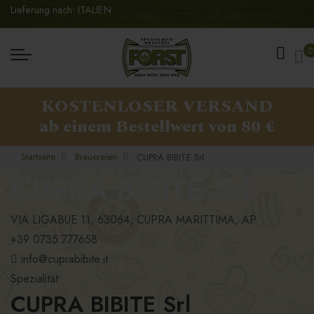
Lieferung nach: ITALIEN
Me
0
KOSTENLOSER VERSAND
ab einem Bestellwert von 80 €
Startseite
Brauereien
CUPRA BIBITE Srl
CUPRA BIBITE Srl
VIA LIGABUE 11, 63064, CUPRA MARITTIMA, AP
+39 0735 777658
info@cuprabibite.it
Spezialität
CUPRA BIBITE Srl