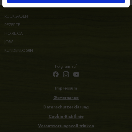
RÜCKGABEN
REZEPTE
HO.RE.CA.
JOBS
KUNDENLOGIN
Folgt uns auf
Impressum
Governance
Datenschutzerklärung
Cookie-Richtlinie
Verantwortungsvoll trinken