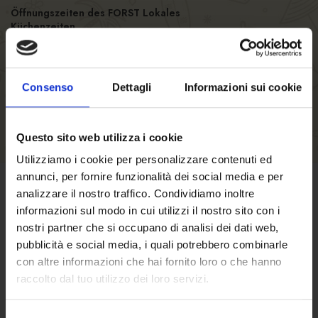
Öffnungszeiten des FORST Lokales
Küchenzeiten
Anzahl der Sitze
Consenso
Dettagli
Informazioni sui cookie
Questo sito web utilizza i cookie
Utilizziamo i cookie per personalizzare contenuti ed
annunci, per fornire funzionalità dei social media e per
analizzare il nostro traffico. Condividiamo inoltre
GESCHÄFTSBEDINGUNGEN
informazioni sul modo in cui utilizzi il nostro sito con i
nostri partner che si occupano di analisi dei dati web,
Klicken Sie hier
um die
pubblicità e social media, i quali potrebbero combinarle
con altre informazioni che hai fornito loro o che hanno
Verkaufsbedingungen zu lesen.
raccolto dal tuo utilizzo dei loro servizi.
Selezione