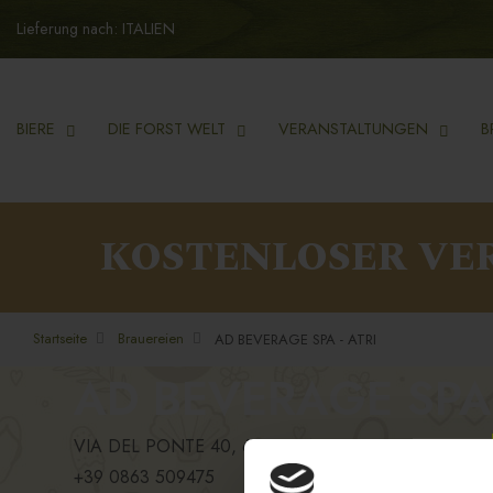
Lieferung nach: ITALIEN
BIERE
DIE FORST WELT
VERANSTALTUNGEN
B
KOSTENLOSER VE
Startseite
Brauereien
AD BEVERAGE SPA - ATRI
AD BEVERAGE SPA
VIA DEL PONTE 40, 60032, ATRI, TE
+39 0863 509475