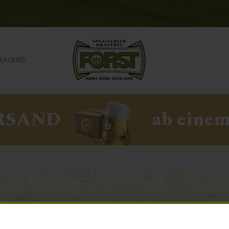
RAUEREI
RSAND
ab einem
 – ATRI