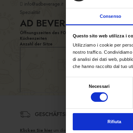
info@adbeverage.it
Spezialität
Consenso
AD BEVERAGE SPA – ATR
Öffnungszeiten des FORST Lokales
Questo sito web utilizza i c
Küchenzeiten
Anzahl der Sitze
Utilizziamo i cookie per perso
nostro traffico. Condividiamo 
di analisi dei dati web, pubbl
che hanno raccolto dal tuo uti
Selezione
Necessari
del
consenso
GESCHÄFTSBEDINGUNGEN
Rifiuta
Klicken Sie hier
um die