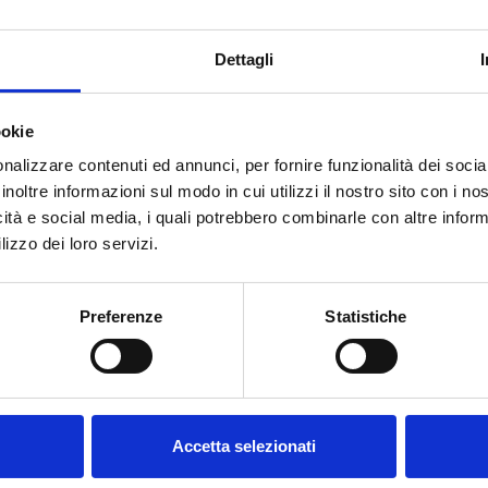
Dettagli
I
ookie
nalizzare contenuti ed annunci, per fornire funzionalità dei socia
inoltre informazioni sul modo in cui utilizzi il nostro sito con i n
icità e social media, i quali potrebbero combinarle con altre inform
lizzo dei loro servizi.
Willkommen auf forst.it.
Sind Sie volljährig?
Preferenze
Statistiche
SIE BRAUCHEN HILFE?
Accetta selezionati
Kontaktieren Sie
uns oder rufen Sie uns