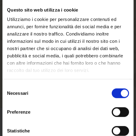
Questo sito web utilizza i cookie
Creando un account sul nostro negozio, sarai in
Utilizziamo i cookie per personalizzare contenuti ed
grado di muoverti più velocemente attraverso il
annunci, per fornire funzionalità dei social media e per
processo di checkout, memorizzare più indirizzi
analizzare il nostro traffico. Condividiamo inoltre
di spedizione, visualizzare e tracciare i tuoi
informazioni sul modo in cui utilizzi il nostro sito con i
ordini nel tuo account e molto altro.
nostri partner che si occupano di analisi dei dati web,
pubblicità e social media, i quali potrebbero combinarle
con altre informazioni che hai fornito loro o che hanno
CREA UN ACCOUNT
raccolto dal tuo utilizzo dei loro servizi.
Selezione
Necessari
del
consenso
Benvenuto su forst.it
Preferenze
Hai compiuto 18 anni?
CONDIZIONI DI VENDITA
Statistiche