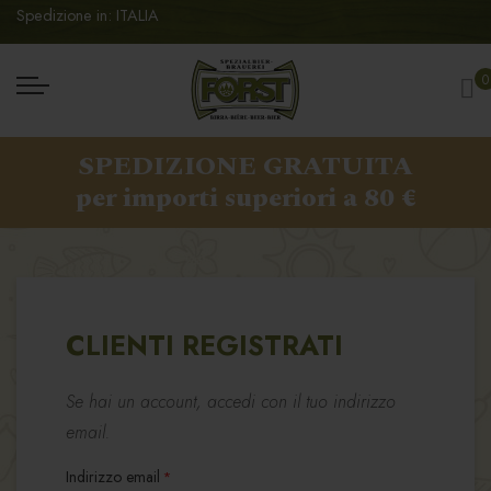
Spedizione in: ITALIA
Ca
0
SPEDIZIONE GRATUITA
per importi superiori a 80 €
CLIENTI REGISTRATI
Se hai un account, accedi con il tuo indirizzo
email.
Indirizzo email