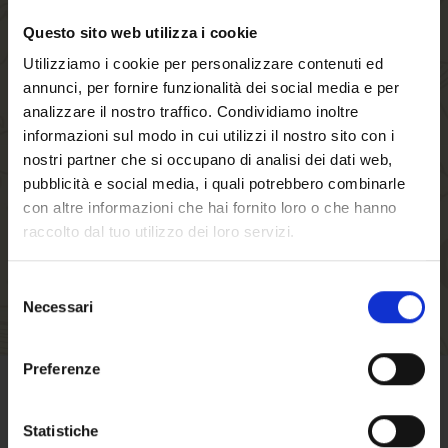
Questo sito web utilizza i cookie
Creando un account sul nostro negozio, sarai in
Utilizziamo i cookie per personalizzare contenuti ed
grado di muoverti più velocemente attraverso il
annunci, per fornire funzionalità dei social media e per
processo di checkout, memorizzare più indirizzi
analizzare il nostro traffico. Condividiamo inoltre
di spedizione, visualizzare e tracciare i tuoi
informazioni sul modo in cui utilizzi il nostro sito con i
ordini nel tuo account e molto altro.
nostri partner che si occupano di analisi dei dati web,
pubblicità e social media, i quali potrebbero combinarle
con altre informazioni che hai fornito loro o che hanno
CREA UN ACCOUNT
raccolto dal tuo utilizzo dei loro servizi.
Selezione
Necessari
del
consenso
Benvenuto su forst.it
Preferenze
Hai compiuto 18 anni?
CONDIZIONI DI VENDITA
Statistiche