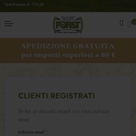
Spedizione in: ITALIA
Ca
0
SPEDIZIONE GRATUITA
per importi superiori a 80 €
CLIENTI REGISTRATI
Se hai un account, accedi con il tuo indirizzo
email.
Indirizzo email