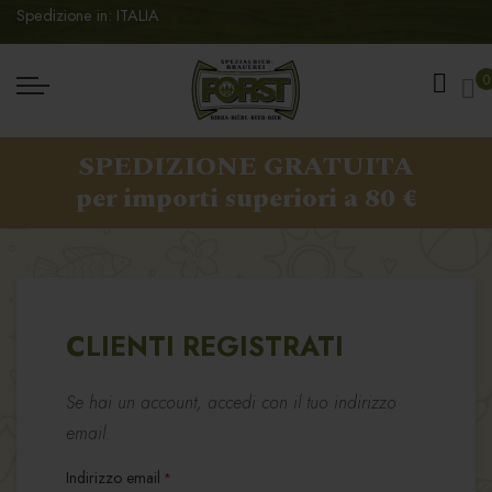
Spedizione in: ITALIA
Ca
0
SPEDIZIONE GRATUITA
per importi superiori a 80 €
CLIENTI REGISTRATI
Se hai un account, accedi con il tuo indirizzo
email.
Indirizzo email