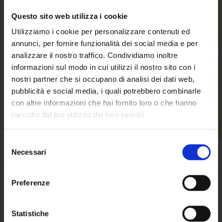
Questo sito web utilizza i cookie
Creando un account sul nostro negozio, sarai in
Utilizziamo i cookie per personalizzare contenuti ed
grado di muoverti più velocemente attraverso il
annunci, per fornire funzionalità dei social media e per
processo di checkout, memorizzare più indirizzi
analizzare il nostro traffico. Condividiamo inoltre
di spedizione, visualizzare e tracciare i tuoi
informazioni sul modo in cui utilizzi il nostro sito con i
ordini nel tuo account e molto altro.
nostri partner che si occupano di analisi dei dati web,
pubblicità e social media, i quali potrebbero combinarle
con altre informazioni che hai fornito loro o che hanno
CREA UN ACCOUNT
raccolto dal tuo utilizzo dei loro servizi.
Selezione
Necessari
del
consenso
Benvenuto su forst.it
Preferenze
Hai compiuto 18 anni?
CONDIZIONI DI VENDITA
Statistiche