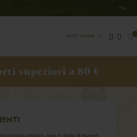
ITA
Ca
0
SHOP ONLINE
rti superiori a 80 €
IENTI
 sul nostro negozio, sarai in grado di muoverti