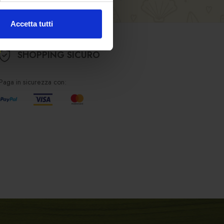
Accetta tutti
SHOPPING SICURO
Paga in sicurezza con: