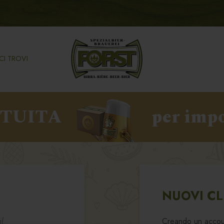
CI TROVI
ATUITA
per impo
NUOVI CL
l.
Creando un account