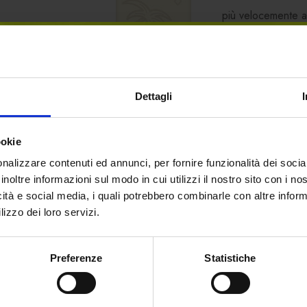
più velocemente a
più indirizzi di spe
tuo account e molt
Dettagli
ookie
nalizzare contenuti ed annunci, per fornire funzionalità dei socia
inoltre informazioni sul modo in cui utilizzi il nostro sito con i n
icità e social media, i quali potrebbero combinarle con altre inform
ACCEDI
lizzo dei loro servizi.
Benvenuto su forst.it Hai
compiuto 18 anni?
Preferenze
Statistiche