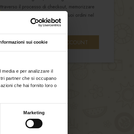
ttraverso il processo di checkout, memorizzare
dizione, visualizzare e tracciare i tuoi ordini nel
o altro.
CREA UN ACCOUNT
Informazioni sui cookie
l media e per analizzare il
ostri partner che si occupano
azioni che hai fornito loro o
Marketing