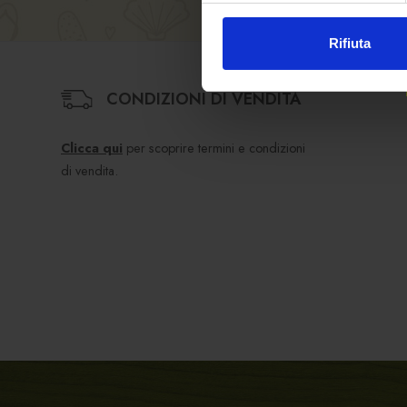
Rifiuta
CONDIZIONI DI VENDITA
Clicca qui
per scoprire termini e condizioni
di vendita.