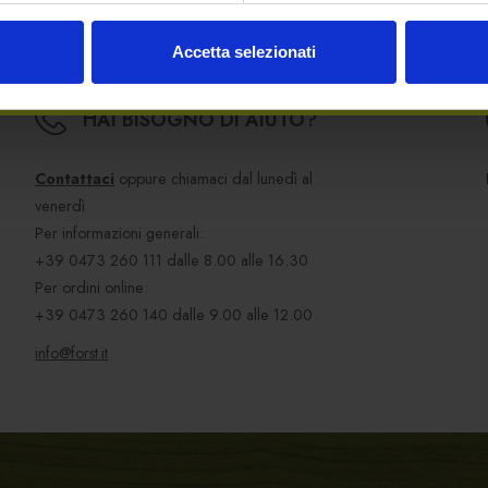
Accetta selezionati
HAI BISOGNO DI AIUTO?
Contattaci
oppure chiamaci dal lunedì al
venerdì
Per informazioni generali:
+39 0473 260 111
dalle 8.00 alle 16.30
Per ordini online:
+39 0473 260 140
dalle 9.00 alle 12.00
info@forst.it