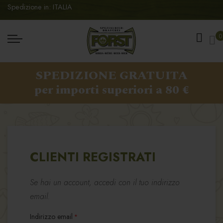
Spedizione in: ITALIA
Ca
0
SPEDIZIONE GRATUITA
per importi superiori a 80 €
CLIENTI REGISTRATI
Se hai un account, accedi con il tuo indirizzo
email.
Indirizzo email