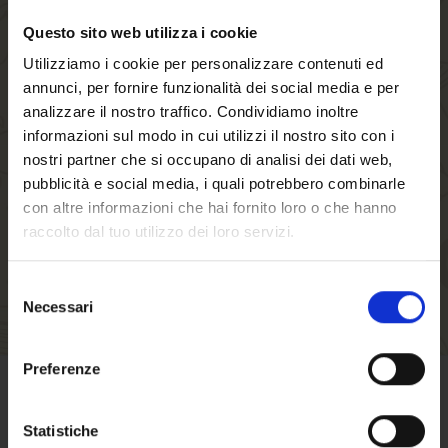
Questo sito web utilizza i cookie
Creando un account sul nostro negozio, sarai in
Utilizziamo i cookie per personalizzare contenuti ed
grado di muoverti più velocemente attraverso il
annunci, per fornire funzionalità dei social media e per
processo di checkout, memorizzare più indirizzi
analizzare il nostro traffico. Condividiamo inoltre
di spedizione, visualizzare e tracciare i tuoi
informazioni sul modo in cui utilizzi il nostro sito con i
ordini nel tuo account e molto altro.
nostri partner che si occupano di analisi dei dati web,
pubblicità e social media, i quali potrebbero combinarle
con altre informazioni che hai fornito loro o che hanno
CREA UN ACCOUNT
raccolto dal tuo utilizzo dei loro servizi.
Selezione
Necessari
del
consenso
Benvenuto su forst.it
Preferenze
Hai compiuto 18 anni?
CONDIZIONI DI VENDITA
Statistiche