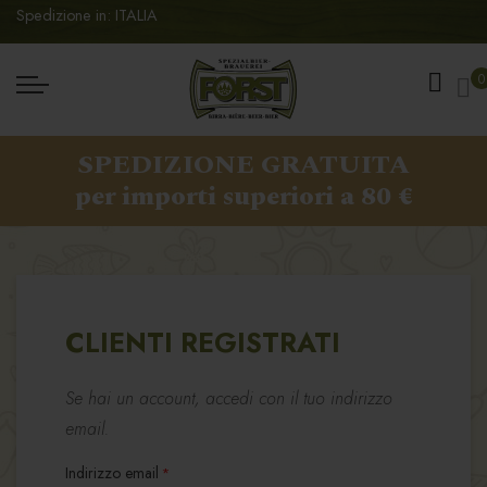
Spedizione in: ITALIA
Ca
0
SPEDIZIONE GRATUITA
per importi superiori a 80 €
CLIENTI REGISTRATI
Se hai un account, accedi con il tuo indirizzo
email.
Indirizzo email