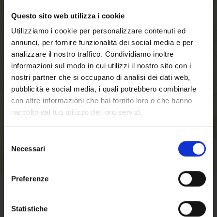
Questo sito web utilizza i cookie
Creando un account sul nostro negozio, sarai in
Utilizziamo i cookie per personalizzare contenuti ed
grado di muoverti più velocemente attraverso il
annunci, per fornire funzionalità dei social media e per
processo di checkout, memorizzare più indirizzi
analizzare il nostro traffico. Condividiamo inoltre
di spedizione, visualizzare e tracciare i tuoi
informazioni sul modo in cui utilizzi il nostro sito con i
ordini nel tuo account e molto altro.
nostri partner che si occupano di analisi dei dati web,
pubblicità e social media, i quali potrebbero combinarle
con altre informazioni che hai fornito loro o che hanno
CREA UN ACCOUNT
raccolto dal tuo utilizzo dei loro servizi.
Selezione
Necessari
del
consenso
Benvenuto su forst.it
Preferenze
Hai compiuto 18 anni?
CONDIZIONI DI VENDITA
Statistiche