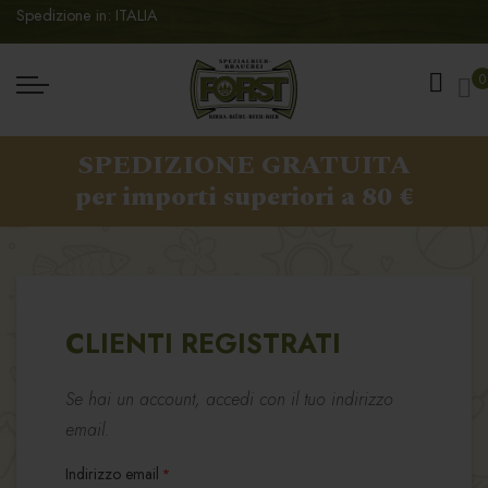
Spedizione in: ITALIA
Ca
0
SPEDIZIONE GRATUITA
per importi superiori a 80 €
CLIENTI REGISTRATI
Se hai un account, accedi con il tuo indirizzo
email.
Indirizzo email