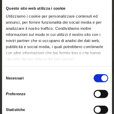
Questo sito web utilizza i cookie
Creando un account sul nostro negozio, sarai in
Utilizziamo i cookie per personalizzare contenuti ed
grado di muoverti più velocemente attraverso il
annunci, per fornire funzionalità dei social media e per
processo di checkout, memorizzare più indirizzi
analizzare il nostro traffico. Condividiamo inoltre
di spedizione, visualizzare e tracciare i tuoi
informazioni sul modo in cui utilizzi il nostro sito con i
ordini nel tuo account e molto altro.
nostri partner che si occupano di analisi dei dati web,
pubblicità e social media, i quali potrebbero combinarle
con altre informazioni che hai fornito loro o che hanno
CREA UN ACCOUNT
raccolto dal tuo utilizzo dei loro servizi.
Selezione
Necessari
del
consenso
Benvenuto su forst.it
Preferenze
Hai compiuto 18 anni?
CONDIZIONI DI VENDITA
Statistiche