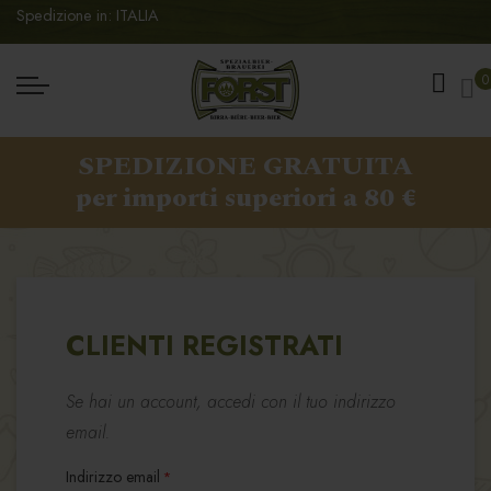
Spedizione in: ITALIA
Ca
0
SPEDIZIONE GRATUITA
per importi superiori a 80 €
CLIENTI REGISTRATI
Se hai un account, accedi con il tuo indirizzo
email.
Indirizzo email