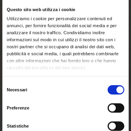
Questo sito web utilizza i cookie
Creando un account sul nostro negozio, sarai in
Utilizziamo i cookie per personalizzare contenuti ed
grado di muoverti più velocemente attraverso il
annunci, per fornire funzionalità dei social media e per
processo di checkout, memorizzare più indirizzi
analizzare il nostro traffico. Condividiamo inoltre
di spedizione, visualizzare e tracciare i tuoi
informazioni sul modo in cui utilizzi il nostro sito con i
ordini nel tuo account e molto altro.
nostri partner che si occupano di analisi dei dati web,
pubblicità e social media, i quali potrebbero combinarle
con altre informazioni che hai fornito loro o che hanno
CREA UN ACCOUNT
raccolto dal tuo utilizzo dei loro servizi.
Selezione
Necessari
del
consenso
Benvenuto su forst.it
Preferenze
Hai compiuto 18 anni?
CONDIZIONI DI VENDITA
Statistiche