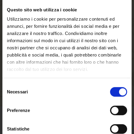
Questo sito web utilizza i cookie
Creando un account sul nostro negozio, sarai in
Utilizziamo i cookie per personalizzare contenuti ed
grado di muoverti più velocemente attraverso il
annunci, per fornire funzionalità dei social media e per
processo di checkout, memorizzare più indirizzi
analizzare il nostro traffico. Condividiamo inoltre
di spedizione, visualizzare e tracciare i tuoi
informazioni sul modo in cui utilizzi il nostro sito con i
ordini nel tuo account e molto altro.
nostri partner che si occupano di analisi dei dati web,
pubblicità e social media, i quali potrebbero combinarle
con altre informazioni che hai fornito loro o che hanno
CREA UN ACCOUNT
raccolto dal tuo utilizzo dei loro servizi.
Selezione
Necessari
del
consenso
Benvenuto su forst.it
Preferenze
Hai compiuto 18 anni?
CONDIZIONI DI VENDITA
Statistiche