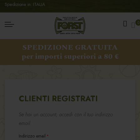
Spedizione in: ITALIA
Ca
0
SPEDIZIONE GRATUITA
per importi superiori a 80 €
CLIENTI REGISTRATI
Se hai un account, accedi con il tuo indirizzo
email.
Indirizzo email