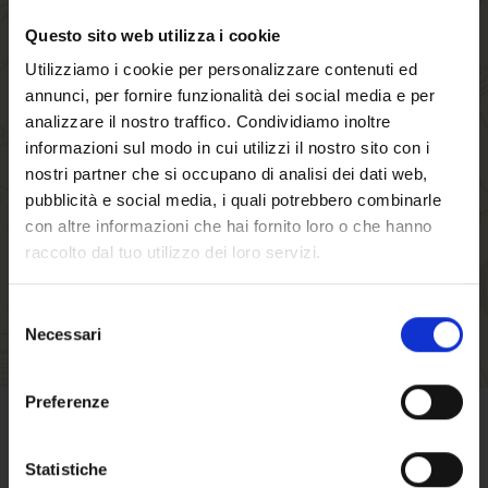
Questo sito web utilizza i cookie
Creando un account sul nostro negozio, sarai in
Utilizziamo i cookie per personalizzare contenuti ed
grado di muoverti più velocemente attraverso il
annunci, per fornire funzionalità dei social media e per
processo di checkout, memorizzare più indirizzi
analizzare il nostro traffico. Condividiamo inoltre
di spedizione, visualizzare e tracciare i tuoi
informazioni sul modo in cui utilizzi il nostro sito con i
ordini nel tuo account e molto altro.
nostri partner che si occupano di analisi dei dati web,
pubblicità e social media, i quali potrebbero combinarle
con altre informazioni che hai fornito loro o che hanno
CREA UN ACCOUNT
raccolto dal tuo utilizzo dei loro servizi.
Selezione
Necessari
del
consenso
Benvenuto su forst.it
Preferenze
Hai compiuto 18 anni?
CONDIZIONI DI VENDITA
Statistiche