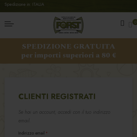
Spedizione in: ITALIA
Ca
0
SPEDIZIONE GRATUITA
per importi superiori a 80 €
CLIENTI REGISTRATI
Se hai un account, accedi con il tuo indirizzo
email.
Indirizzo email