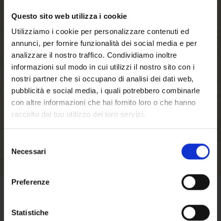
Questo sito web utilizza i cookie
Creando un account sul nostro negozio, sarai in
Utilizziamo i cookie per personalizzare contenuti ed
grado di muoverti più velocemente attraverso il
annunci, per fornire funzionalità dei social media e per
processo di checkout, memorizzare più indirizzi
analizzare il nostro traffico. Condividiamo inoltre
di spedizione, visualizzare e tracciare i tuoi
informazioni sul modo in cui utilizzi il nostro sito con i
ordini nel tuo account e molto altro.
nostri partner che si occupano di analisi dei dati web,
pubblicità e social media, i quali potrebbero combinarle
con altre informazioni che hai fornito loro o che hanno
CREA UN ACCOUNT
raccolto dal tuo utilizzo dei loro servizi.
Selezione
Necessari
del
consenso
Benvenuto su forst.it
Preferenze
Hai compiuto 18 anni?
CONDIZIONI DI VENDITA
Statistiche