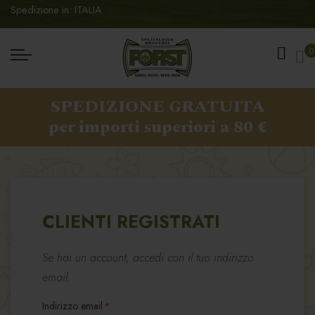
Spedizione in: ITALIA
Ca
0
SPEDIZIONE GRATUITA
per importi superiori a 80 €
CLIENTI REGISTRATI
Se hai un account, accedi con il tuo indirizzo
email.
Indirizzo email