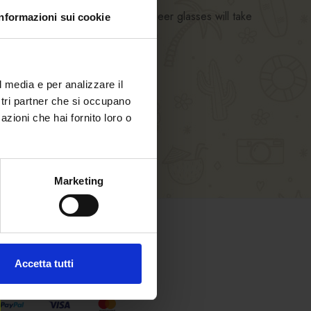
s. Of course, the beloved FORST beer glasses will take
Informazioni sui cookie
l media e per analizzare il
ostri partner che si occupano
azioni che hai fornito loro o
Marketing
SAFE SHOPPING
Accetta tutti
Pay safely with: