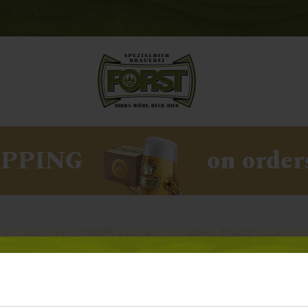
IPPING
on order
ived here: spring versi
ays lived here
” campaign, FORST Beer moves forward with a spr