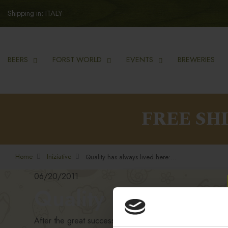
Shipping in: ITALY
BEERS
FORST WORLD
EVENTS
BREWERIES
FREE SH
Home
Iniziative
Quality has always lived here: spring version
06/20/2011
Quality has always l
After the great success of the winter “
Quality has alw