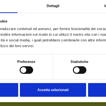
highlight the beauty of the South Tyrol region in the warmer month
Dettagli
yrol’s
green, unspoiled nature
.
ookie
nalizzare contenuti ed annunci, per fornire funzionalità dei socia
inoltre informazioni sul modo in cui utilizzi il nostro sito con i n
icità e social media, i quali potrebbero combinarle con altre inform
Welcome to our website.
lizzo dei loro servizi.
Are you of legal drinking
Preferenze
Statistiche
age?
DO YOU NEED ANY HELP?
Accetta selezionati
Contact us
or call us from Monday to Friday
For general information: