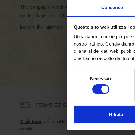
This campaign, which will only appear in print, aims to 
Consenso
center stage, presented against a backdrop of
South T
back to the initiatives
Questo sito web utilizza i c
Utilizziamo i cookie per perso
nostro traffico. Condividiamo 
di analisi dei dati web, pubbl
che hanno raccolto dal tuo uti
Selezione
Necessari
del
consenso
TERMS OF SALE
Rifiuta
Click here
to find out terms and conditions
of sale