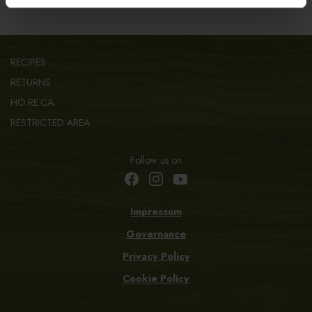
RECIPES
RETURNS
HO.RE.CA.
RESTRICTED AREA
Follow us on
Impressum
Governance
Privacy Policy
Cookie Policy