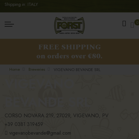
Shipping in: ITALY
My
0
FREE SHIPPING
on orders over €80.
Home
Breweries
VIGEVANO BEVANDE SRL
VIGEVANO
BEVANDE SRL
CORSO NOVARA 219, 27029, VIGEVANO, PV
+39 0381 319459
vigevanobevande@gmail.com