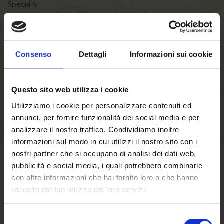
Specialty
VIGEVANO BEVANDE SRL
Restaurant hours
Kitchen hours
Consenso
Dettagli
Informazioni sui cookie
Number of seats
Questo sito web utilizza i cookie
Utilizziamo i cookie per personalizzare contenuti ed
annunci, per fornire funzionalità dei social media e per
analizzare il nostro traffico. Condividiamo inoltre
informazioni sul modo in cui utilizzi il nostro sito con i
nostri partner che si occupano di analisi dei dati web,
pubblicità e social media, i quali potrebbero combinarle
TERMS OF SALE
con altre informazioni che hai fornito loro o che hanno
raccolto dal tuo utilizzo dei loro servizi.
Click here
to find out terms and conditions
of sale
Selezione