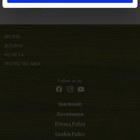
RECIPES
RETURNS
HO.RE.CA.
RESTRICTED AREA
Follow us on
Impressum
Governance
Privacy Policy
Cookie Policy