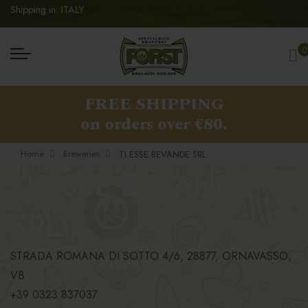
Shipping in: ITALY
My
0
FREE SHIPPING
on orders over €80.
Home
Breweries
TI.ESSE BEVANDE SRL
TI.ESSE BEVANDE
SRL
STRADA ROMANA DI SOTTO 4/6, 28877, ORNAVASSO,
VB
+39 0323 837037