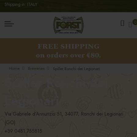
Shipping in: ITALY
My
0
FREE SHIPPING
on orders over €80.
Home
Breweries
Spiller Ronchi dei Legionari
Spiller Ronchi dei
Legionari
Via Gabriele d'Annunzio 51, 34077, Ronchi dei Legionari
(GO)
+39 0481 755815