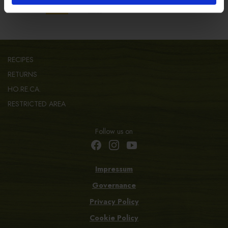
RECIPES
RETURNS
HO.RE.CA.
RESTRICTED AREA
Follow us on
Impressum
Governance
Privacy Policy
Cookie Policy