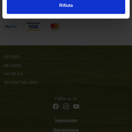
Rifiuta
Pay safely with:
RECIPES
RETURNS
HO.RE.CA.
RESTRICTED AREA
Follow us on
Impressum
Governance