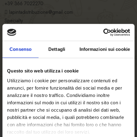
+39 366 7022270
lapintadistribuzione@gmail.com
Specialty
LA PINTA DISTRIBUZIONE
SRLS
Consenso
Dettagli
Informazioni sui cookie
Restaurant hours
Kitchen hours
Number of seats
Questo sito web utilizza i cookie
Utilizziamo i cookie per personalizzare contenuti ed
annunci, per fornire funzionalità dei social media e per
analizzare il nostro traffico. Condividiamo inoltre
informazioni sul modo in cui utilizzi il nostro sito con i
nostri partner che si occupano di analisi dei dati web,
pubblicità e social media, i quali potrebbero combinarle
con altre informazioni che hai fornito loro o che hanno
raccolto dal tuo utilizzo dei loro servizi.