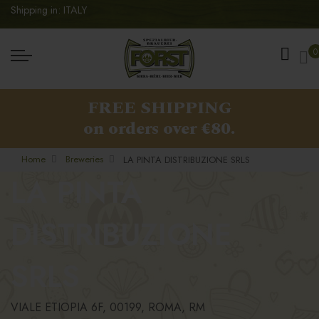
Shipping in: ITALY
My
0
FREE SHIPPING
on orders over €80.
Home
Breweries
LA PINTA DISTRIBUZIONE SRLS
LA PINTA
DISTRIBUZIONE
SRLS
VIALE ETIOPIA 6F, 00199, ROMA, RM