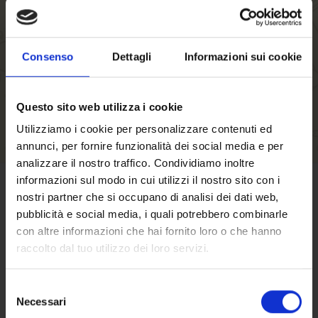
Restaurant hours
Kitchen hours
Number of seats
Consenso
Dettagli
Informazioni sui cookie
Questo sito web utilizza i cookie
Utilizziamo i cookie per personalizzare contenuti ed
annunci, per fornire funzionalità dei social media e per
analizzare il nostro traffico. Condividiamo inoltre
informazioni sul modo in cui utilizzi il nostro sito con i
nostri partner che si occupano di analisi dei dati web,
TERMS OF SALE
pubblicità e social media, i quali potrebbero combinarle
con altre informazioni che hai fornito loro o che hanno
Click here
to find out terms and conditions
raccolto dal tuo utilizzo dei loro servizi.
of sale
Selezione
Necessari
del